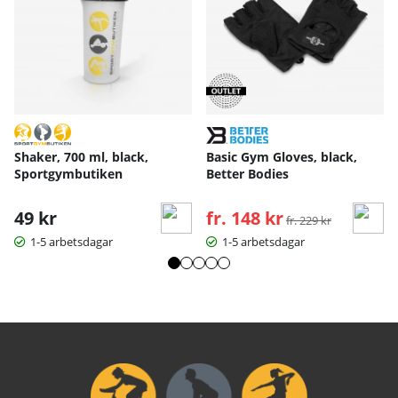
Shaker, 700 ml, black,
Basic Gym Gloves, black,
Sportgymbutiken
Better Bodies
49 kr
fr. 148 kr
Ordinarie pris:
fr. 229 kr
1-5 arbetsdagar
1-5 arbetsdagar