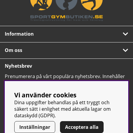
Information
Om oss
Nyhetsbrev
Prenumerera på vårt populära nyhetsbrev. Innehåller
tips, nyheter och våra allra bästa erbjudanden.
OK
Vi använder cookies
Dina uppgifter behandlas på ett tryggt och
säkert sätt i enlighet med aktuella lagar om
dataskydd (GDPR).
Inställningar
Acceptera alla
© Sport & Gym Butiken JTC AB |
Kontakta oss
| All rights reserved