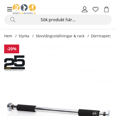
Hem
Styrka
Skivstångsställningar & rack
Dörrtrapets & 
Produktbilder Dörrtrapets HangOn
-20%