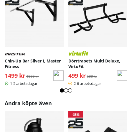
Chin-Up Bar Silver I, Master
Dörrtrapets Multi Deluxe,
Fitness
VirtuFit
1499 kr
Ordinarie pris:
499 kr
Ordinarie pris:
1999 kr
599 kr
1-5 arbetsdagar
2-6 arbetsdagar
Andra köpte även
-35%