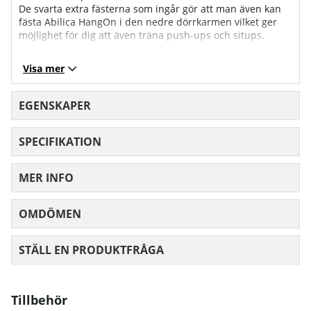
De svarta extra fästerna som ingår gör att man även kan
fästa Abilica HangOn i den nedre dörrkarmen vilket ger
möjlighet för dig att även träna push-ups och situps.
Visa mer
EGENSKAPER
SPECIFIKATION
MER INFO
OMDÖMEN
MEDELBETYG 0 AV 5 ANTAL BETYG 0
STÄLL EN PRODUKTFRÅGA
Tillbehör