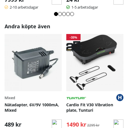
2-10 arbetsdagar
1-5 arbetsdagar
Andra köpte även
-35%
Mixed
Nätadapter, 6V/9V 1000mA,
Cardio Fit V30 Vibration
Mixed
plate, Tunturi
489 kr
1490 kr
Ordinarie pris:
2295 kr