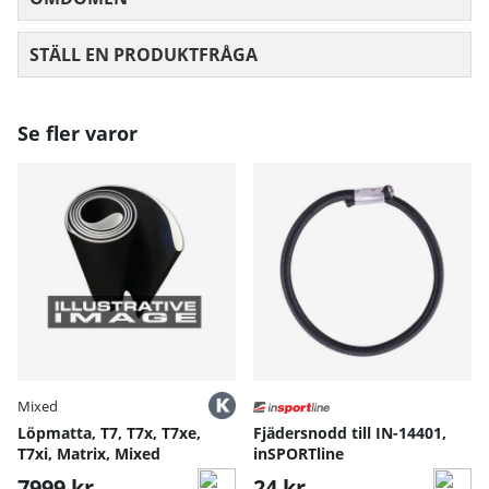
STÄLL EN PRODUKTFRÅGA
Se fler varor
Mixed
Löpmatta, T7, T7x, T7xe,
Fjädersnodd till IN-14401,
T7xi, Matrix, Mixed
inSPORTline
7999 kr
24 kr