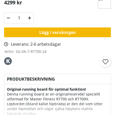
4299
kr
Lägg i varukorgen
Leverans:
2-6 arbetsdagar
Artnr:
SG-VA-7-RT700-24
PRODUKTBESKRIVNING
Original‑running board för optimal funktion!
Denna running board är en originalreservdel speciellt
utformad för Master Fitness RT700 och RT700H.
Löpbordet (ibland kallat löpbräda) är den del som sitter
under löpmattan och utgör själva löpytans stabila
bärande struktur.