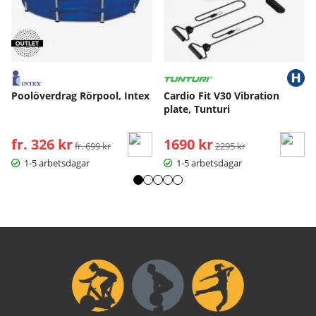
Poolöverdrag Rörpool, Intex
Cardio Fit V30 Vibration
plate, Tunturi
fr. 326 kr
Ordinarie pris:
1690 kr
Ordinarie pris:
fr. 699 kr
2295 kr
1-5 arbetsdagar
1-5 arbetsdagar