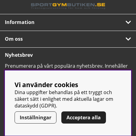
Information
Om oss
Nyhetsbrev
Prenumerera på vårt populära nyhetsbrev. Innehåller
tips, nyheter och våra allra bästa erbjudanden.
OK
Vi använder cookies
Dina uppgifter behandlas på ett tryggt och
säkert sätt i enlighet med aktuella lagar om
dataskydd (GDPR).
Inställningar
Acceptera alla
© Sport & Gym Butiken JTC AB |
Kontakta oss
| All rights reserved
| Org.nr: 556668-7058 | Tel: 0500-42 87 00