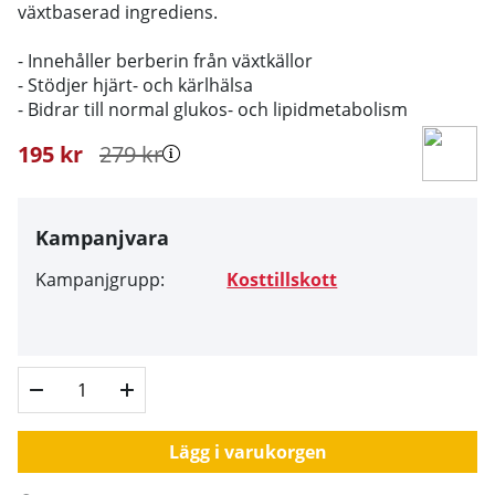
växtbaserad ingrediens.
- Innehåller berberin från växtkällor
- Stödjer hjärt- och kärlhälsa
- Bidrar till normal glukos- och lipidmetabolism
195
kr
279
kr
Kampanjvara
Kampanjgrupp:
Kosttillskott
Lägg i varukorgen