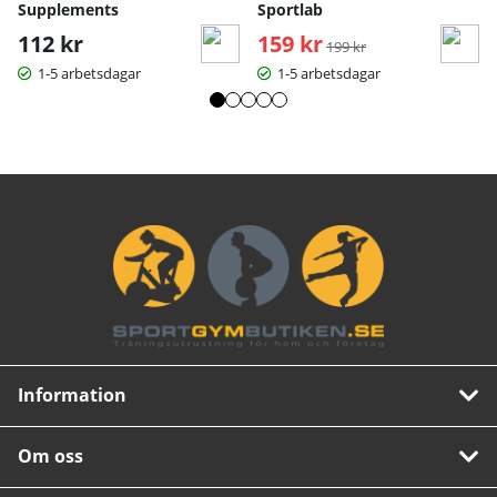
Supplements
Sportlab
112 kr
159 kr
Ordinarie pris:
199 kr
1-5 arbetsdagar
1-5 arbetsdagar
Information
Om oss