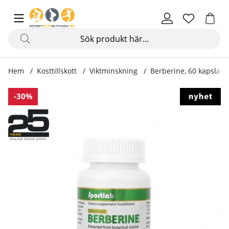
Hem
Kosttillskott
Viktminskning
Berberine, 60 kapslar
Produktbilder Berberine, 60 kapslar
-30%