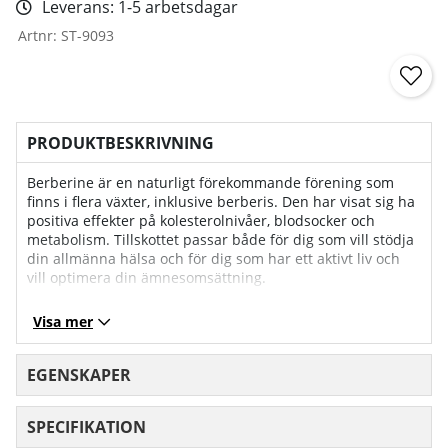
Leverans:
1-5 arbetsdagar
Artnr:
ST-9093
PRODUKTBESKRIVNING
Berberine är en naturligt förekommande förening som
finns i flera växter, inklusive berberis. Den har visat sig ha
positiva effekter på kolesterolnivåer, blodsocker och
metabolism. Tillskottet passar både för dig som vill stödja
din allmänna hälsa och för dig som har ett aktivt liv och
vill optimera din ämnesomsättning.
Sportlabs kapslar innehåller 500 mg berberin per kapsel.
Visa mer
Produkten är framtagen för att ge ett naturligt stöd till
kroppens insulinfunktion och lipidmetabolism. Piperin,
utvunnet ur svartpeppar, ingår i formulan för att förbättra
EGENSKAPER
näringsupptaget och optimera berberinets effekt.
SPECIFIKATION
In