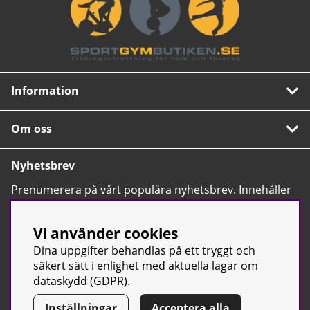
Information
Om oss
Nyhetsbrev
Prenumerera på vårt populära nyhetsbrev. Innehåller
tips, nyheter och våra allra bästa erbjudanden.
OK
Vi använder cookies
Dina uppgifter behandlas på ett tryggt och
säkert sätt i enlighet med aktuella lagar om
dataskydd (GDPR).
Inställningar
Acceptera alla
© Sport & Gym Butiken JTC AB |
Kontakta oss
| All rights reserved