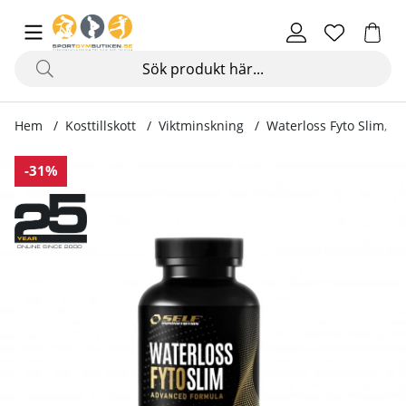
Hem
Kosttillskott
Viktminskning
Waterloss Fyto Slim, 12
Produktbilder Waterloss Fyto Slim, 120 kapslar
-31%