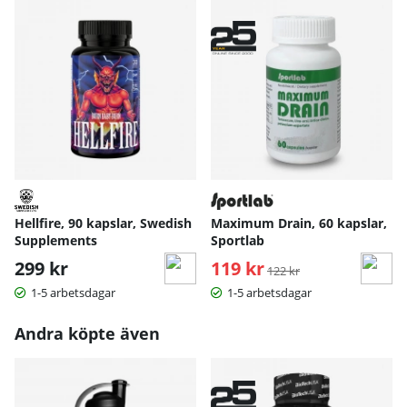
Hellfire, 90 kapslar, Swedish
Maximum Drain, 60 kapslar,
Supplements
Sportlab
299 kr
119 kr
Ordinarie pris:
122 kr
1-5 arbetsdagar
1-5 arbetsdagar
Andra köpte även