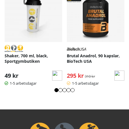
Shaker, 700 ml, black,
Brutal Anadrol, 90 kapslar,
Sportgymbutiken
BioTech USA
49 kr
295 kr
Ordinarie pris:
310 kr
1-5 arbetsdagar
1-5 arbetsdagar