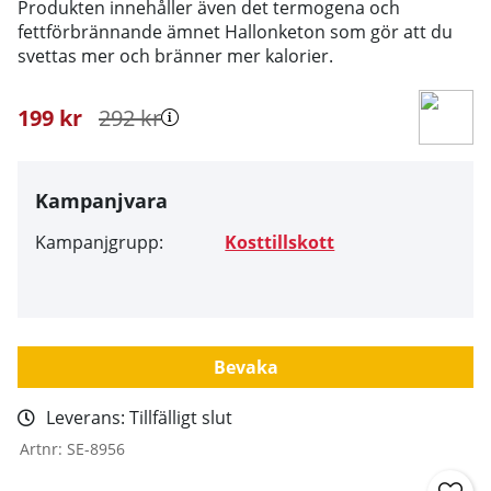
Produkten innehåller även det termogena och
fettförbrännande ämnet Hallonketon som gör att du
svettas mer och bränner mer kalorier.
199
kr
292
kr
Kampanjvara
Kampanjgrupp:
Kosttillskott
Bevaka
Leverans:
Tillfälligt slut
Artnr:
SE-8956