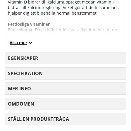
Vitamin D bidrar till kalciumupptaget medan vitamin K
bidrar till kalciumreglering. Vilket gör att de tillsammans
hjälper dig att bibehålla normal benstommet.
Fettlösliga vitaminer
Både vitamin D och K är fettlösliga, vilket innebär att de
behöver fett för att kunna tas upp i kroppen. Det är därför
du gärna bör inta vitamin D+K tillsammans med en
Visa mer
måltid. I och med att D-vitamin har en roll för
kalciumupptaget, kan det även vara en god idé att inta
tillskottet tillsammans med kalciumrika livsmedel såsom
EGENSKAPER
mjölk.
SPECIFIKATION
MER INFO
OMDÖMEN
MEDELBETYG 0 AV 5 ANTAL BETYG 0
STÄLL EN PRODUKTFRÅGA