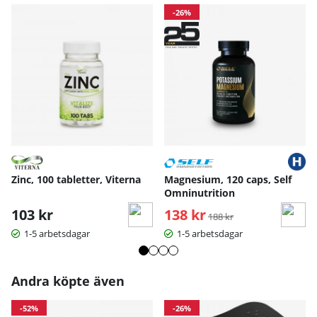
-26%
Zinc, 100 tabletter, Viterna
Magnesium, 120 caps, Self
Omninutrition
103 kr
138 kr
Ordinarie pris:
188 kr
1-5 arbetsdagar
1-5 arbetsdagar
Andra köpte även
-52%
-26%