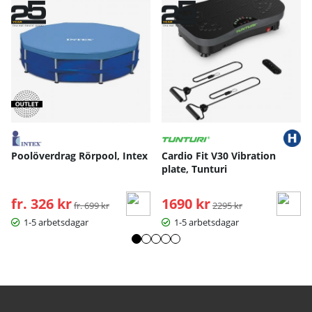
Poolöverdrag Rörpool, Intex
Cardio Fit V30 Vibration
plate, Tunturi
fr. 326 kr
Ordinarie pris:
1690 kr
Ordinarie pris:
fr. 699 kr
2295 kr
1-5 arbetsdagar
1-5 arbetsdagar