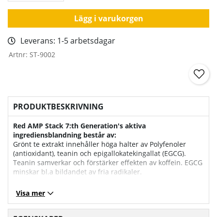
Lägg i varukorgen
Leverans:
1-5 arbetsdagar
Artnr:
ST-9002
PRODUKTBESKRIVNING
Red AMP Stack 7:th Generation's aktiva
ingrediensblandning består av:
Grönt te extrakt
innehåller höga halter av Polyfenoler
(antioxidant), teanin och epigallokatekingallat (EGCG).
Teanin samverkar och förstärker effekten av koffein. EGCG
minskar bl.a bildandet av fria radikaler.
Koffein är centralstimulerande som motverkar känslan av
Visa mer
trötthet och har visat sig ha en positiv effekt på prestation,
styrka och uthållighet. (300 mg/2 kapslar)