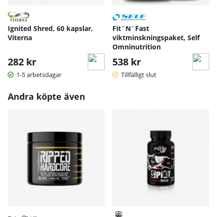
2,5
svartpeppar
5 mg
mg
)
Vitamin B12
Ignited Shred, 60 kapslar,
Fit´N´Fast
100
(metylkobal
200 µg
Viterna
viktminskningspaket, Self
µg
amin)
Omninutrition
282 kr
538 kr
1-5 arbetsdagar
Tillfälligt slut
Andra köpte även