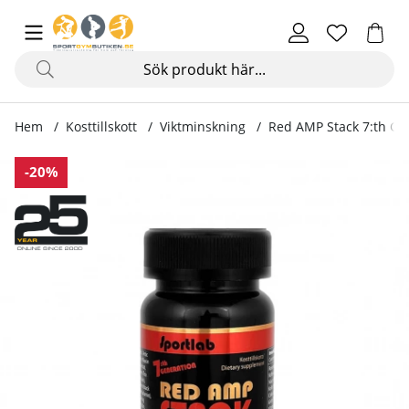
Hem
Kosttillskott
Viktminskning
Red AMP Stack 7:th Gen
Produktbilder Red AMP Stack 7:th Generation, 50 kapslar
-20%