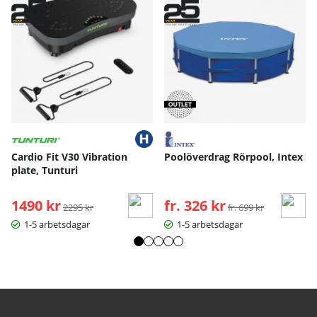
Cardio Fit V30 Vibration
Poolöverdrag Rörpool, Intex
plate, Tunturi
1490 kr
Ordinarie pris:
fr. 326 kr
Ordinarie pris:
2295 kr
fr. 699 kr
1-5 arbetsdagar
1-5 arbetsdagar