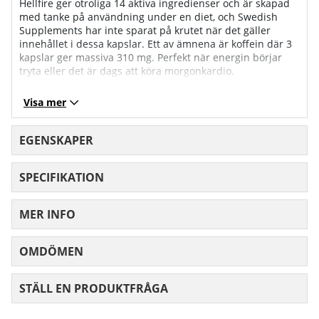
Hellfire ger otroliga 14 aktiva ingredienser och är
skapad
med tanke på användning under en diet, och Swedish
Supplements har inte sparat på krutet när det gäller
innehållet i dessa kapslar.
Ett av ämnena är koffein där 3
kapslar ger massiva 310 mg. Perfekt när energin börjar
tryta eller det är dags att köra morgonkardio.
Hellfire innehåller även extrakt från grönt te, forskolin,
Visa mer
cayennepeppar, piperin och paradisfrö. Den är även
berikad med krom som är viktigt för normal reglering av
blodsockret.
EGENSKAPER
SPECIFIKATION
MER INFO
OMDÖMEN
MEDELBETYG 0 AV 5 ANTAL BETYG 0
STÄLL EN PRODUKTFRÅGA