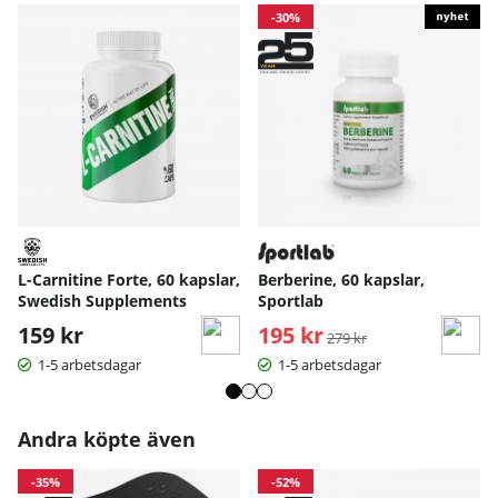
-30%
L-Carnitine Forte, 60 kapslar,
Berberine, 60 kapslar,
Swedish Supplements
Sportlab
159 kr
195 kr
Ordinarie pris:
279 kr
1-5 arbetsdagar
1-5 arbetsdagar
Andra köpte även
-35%
-52%