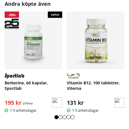
Andra köpte även
-30%
Berberine, 60 kapslar,
Vitamin B12, 100 tabletter,
Sportlab
Viterna
195 kr
Ordinarie pris:
131 kr
279 kr
1-5 arbetsdagar
1-5 arbetsdagar