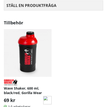
Ka
STÄLL EN PRODUKTFRÅGA
lci
u
m
Cit
Tillbehör
1000 mg
rat
-
m
ala
t
-
Va
ra
v
ele
240 mg
30 %
m
en
tär
t
Wave Shaker, 600 ml,
M
black/red, Gorilla Wear
ag
69 kr
ne
siu
1-5 arbetsdagar