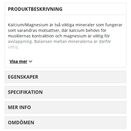
PRODUKTBESKRIVNING
Kalcium/Magnesium är två viktiga mineraler som fungerar
som varandras motsattser, där kalcium behövs för
musklernas kontraktion och magnesium är viktig för
avslappning. Balansen mellan mineralerna är därför
viktig.
Kalcium är viktigt för en normal benstomme och behövs
Visa mer
för en normal muskel- och nervfunktion.
Magnesium bidrar till musklernas avslappningsförmåga
EGENSKAPER
och till god muskelfunktion. Magnesium bidrar också till
att minska trötthet och utmattning.
SPECIFIKATION
Nä
MER INFO
rin
gs
RDI
Per dos:
vä
%
OMDÖMEN
MEDELBETYG 0 AV 5 ANTAL BETYG 0
rd
e: