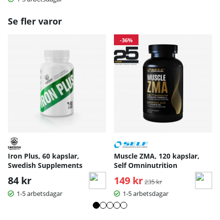
mk
600 mg
ar
Se fler varor
bo
na
t
-36%
-
va
ra
v
ele
175 mg
47 %
m
en
tär
t
Iron Plus, 60 kapslar,
Muscle ZMA, 120 kapslar,
Swedish Supplements
Self Omninutrition
84 kr
149 kr
Ordinarie pris:
235 kr
1-5 arbetsdagar
1-5 arbetsdagar