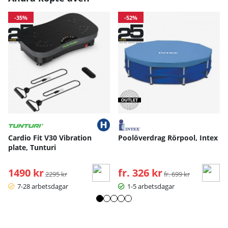
-35%
-52%
Cardio Fit V30 Vibration
Poolöverdrag Rörpool, Intex
plate, Tunturi
1490 kr
Ordinarie pris:
fr. 326 kr
Ordinarie pris:
2295 kr
fr. 699 kr
7-28 arbetsdagar
1-5 arbetsdagar