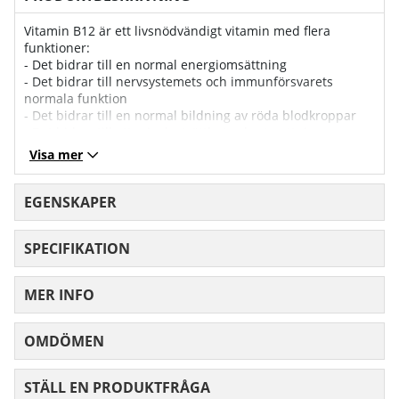
Vitamin B12 är ett livsnödvändigt vitamin med flera
funktioner:
- Det bidrar till en normal energiomsättning
- Det bidrar till nervsystemets och immunförsvarets
normala funktion
- Det bidrar till en normal bildning av röda blodkroppar
- Det bidrar till att minska trötthet och utmattning
Visa mer
Då vitamin B12 främst förekommer i animaliska råvaror är
det därför särskilt viktigt för veganer att tänka på att få i
sig B12-tillskott.
EGENSKAPER
SPECIFIKATION
MER INFO
OMDÖMEN
MEDELBETYG 0 AV 5 ANTAL BETYG 0
STÄLL EN PRODUKTFRÅGA