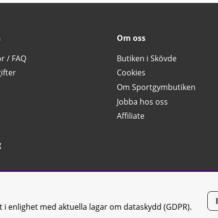
n
Om oss
or / FAQ
Butiken i Skövde
ifter
Cookies
Om Sportgymbutiken
Jobba hos oss
Affiliate
g
tt i enlighet med aktuella lagar om dataskydd (GDPR).
tiken JTC AB |
Kontakta oss
| All rights reserved | Org.nr: 556668-7058 | 