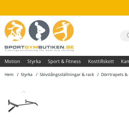
Motion
Styrka
Sport & Fitness
Kosttillskott
Ka
Hem
Styrka
Skivstångsställningar & rack
Dörrtrapets & 
Produktbilder Chin-Up Bar PU1207