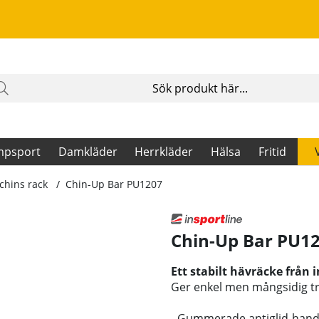
mpsport
Damkläder
Herrkläder
Hälsa
Fritid
chins rack
Chin-Up Bar PU1207
Chin-Up Bar PU1
Ett stabilt hävräcke från
Ger enkel men mångsidig tr
- Gummerade antiglid-han