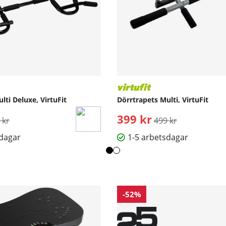
lti Deluxe, VirtuFit
Dörrtrapets Multi, VirtuFit
inarie pris:
399 kr
Ordinarie pris:
 kr
499 kr
sdagar
1-5 arbetsdagar
-52%