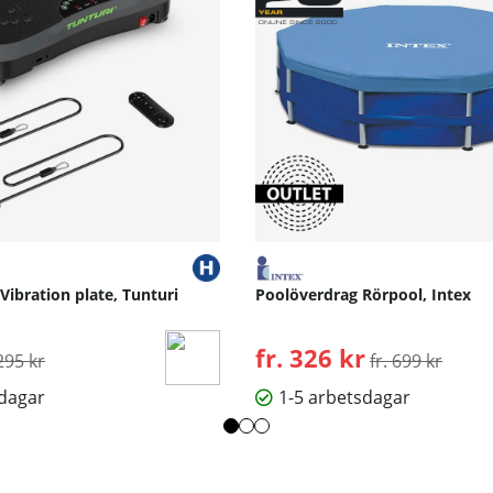
 Vibration plate, Tunturi
Poolöverdrag Rörpool, Intex
rdinarie pris:
fr. 326 kr
Ordinarie pris:
295 kr
fr. 699 kr
sdagar
1-5 arbetsdagar