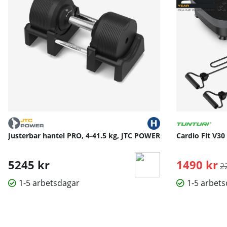
Justerbar hantel PRO, 4-41.5 kg, JTC POWER
Cardio Fit V30
5245 kr
1490 kr
O
2
1-5 arbetsdagar
1-5 arbet