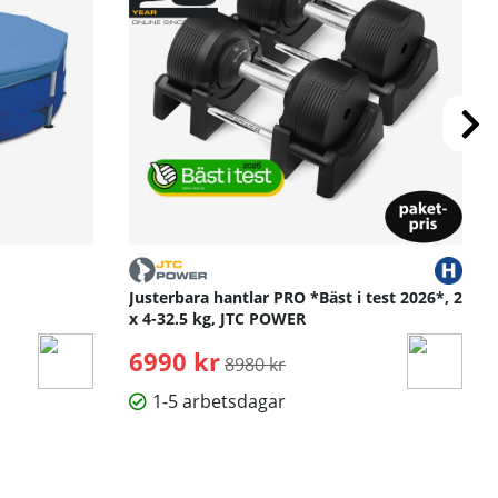
Justerbara hantlar PRO *Bäst i test 2026*, 2
x 4-32.5 kg, JTC POWER
6990 kr
Ordinarie pris:
8980 kr
1-5 arbetsdagar