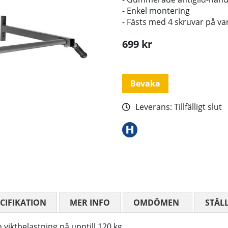
- Enkel montering
- Fästs med 4 skruvar på var
699
kr
Bevaka
Leverans:
Tillfälligt slut
CIFIKATION
MER INFO
OMDÖMEN
MEDELBETYG
STÄL
iktbelastning på upptill 120 kg.