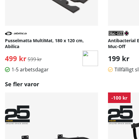
Pusselmatta MultiMat, 180 x 120 cm,
Antibacterial 
Abilica
Muc-Off
499 kr
Ordinarie pris:
199 kr
599 kr
1-5 arbetsdagar
Tillfälligt s
Se fler varor
-100 kr