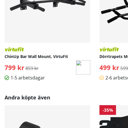
ChinUp Bar Wall Mount, VirtuFit
Dörrtrapets Mu
799 kr
Ordinarie pris:
499 kr
Ord
859 kr
599
1-5 arbetsdagar
2-6 arbet
Andra köpte även
-35%