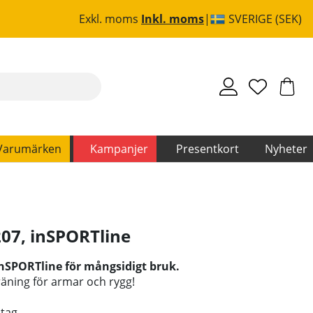
Exkl. moms
Inkl. moms
SVERIGE (SEK)
Varumärken
Kampanjer
Presentkort
Nyheter
207
,
inSPORTline
 inSPORTline för mångsidigt bruk.
äning för armar och rygg!
dtag