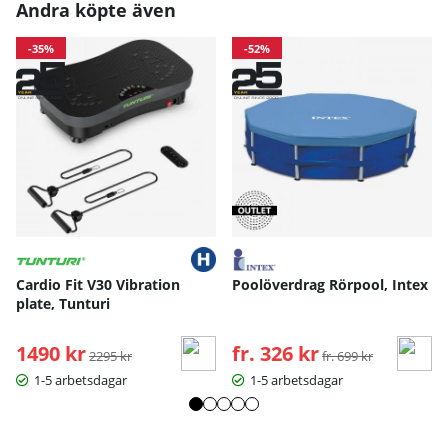
Andra köpte även
-35%
-52%
Cardio Fit V30 Vibration
Poolöverdrag Rörpool, Intex
plate, Tunturi
1490 kr
Ordinarie pris:
fr. 326 kr
Ordinarie pris:
2295 kr
fr. 699 kr
1-5 arbetsdagar
1-5 arbetsdagar