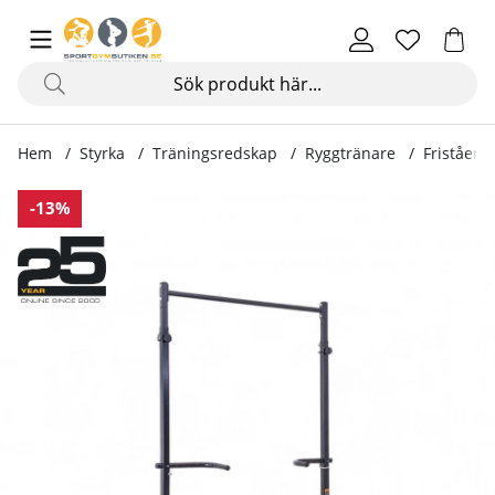
Hem
Styrka
Träningsredskap
Ryggtränare
Friståend
Produktbilder Fristående chinsräcke, ON-X PT200
-13%