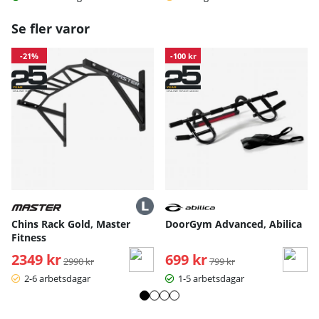
Se fler varor
-21%
-100 kr
Chins Rack Gold, Master
DoorGym Advanced, Abilica
Fitness
2349 kr
Ordinarie pris:
699 kr
Ordinarie pris:
2990 kr
799 kr
2-6 arbetsdagar
1-5 arbetsdagar