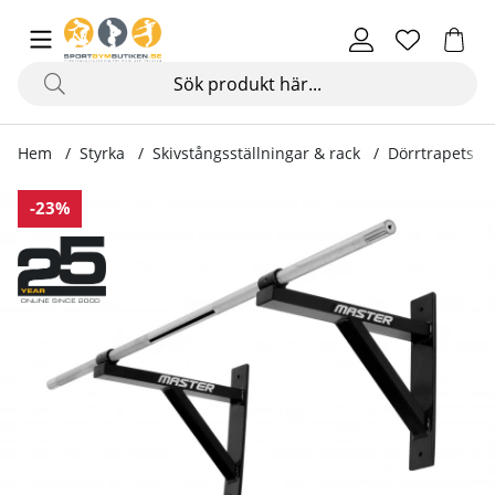
Hem
Styrka
Skivstångsställningar & rack
Dörrtrapets & 
Produktbilder Chin-Up Bar Silver I
-23%