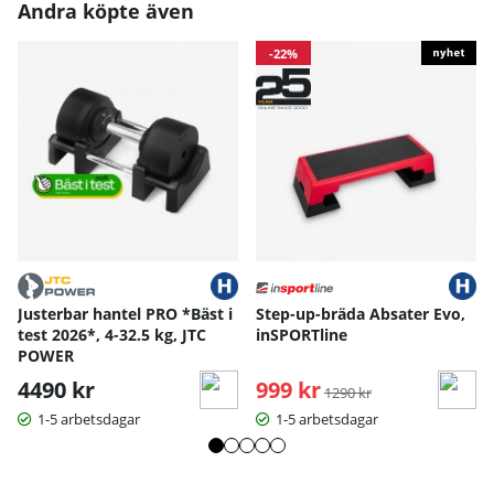
Andra köpte även
-22%
Justerbar hantel PRO *Bäst i
Step-up-bräda Absater Evo,
test 2026*, 4-32.5 kg, JTC
inSPORTline
POWER
4490 kr
999 kr
Ordinarie pris:
1290 kr
1-5 arbetsdagar
1-5 arbetsdagar