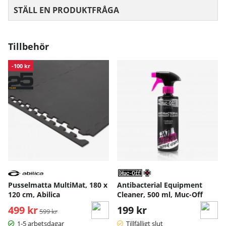
STÄLL EN PRODUKTFRÅGA
Tillbehör
-100 kr
Pusselmatta MultiMat, 180 x
Antibacterial Equipment
120 cm, Abilica
Cleaner, 500 ml, Muc-Off
499 kr
Ordinarie pris:
199 kr
599 kr
1-5 arbetsdagar
Tillfälligt slut