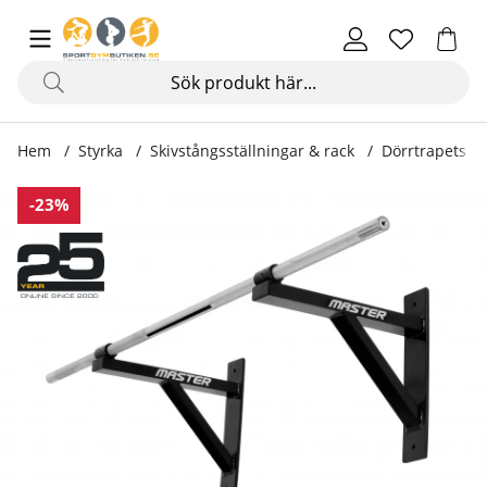
Hem
Styrka
Skivstångsställningar & rack
Dörrtrapets & 
Produktbilder Chin-Up Bar Silver I
-23%