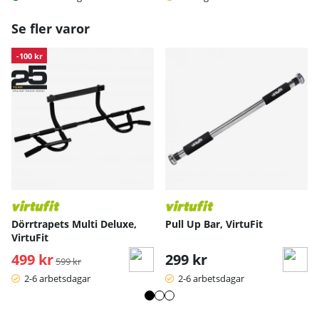
Se fler varor
-100 kr
Dörrtrapets Multi Deluxe,
Pull Up Bar, VirtuFit
VirtuFit
499 kr
Ordinarie pris:
299 kr
599 kr
2-6 arbetsdagar
2-6 arbetsdagar