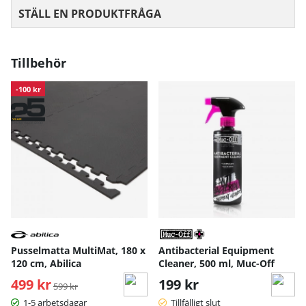
STÄLL EN PRODUKTFRÅGA
Tillbehör
-100 kr
Pusselmatta MultiMat, 180 x
Antibacterial Equipment
120 cm, Abilica
Cleaner, 500 ml, Muc-Off
499 kr
Ordinarie pris:
199 kr
599 kr
1-5 arbetsdagar
Tillfälligt slut