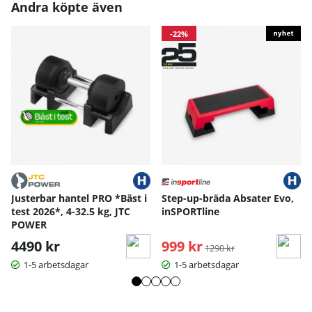
Andra köpte även
-22%
Justerbar hantel PRO *Bäst i
Step-up-bräda Absater Evo,
test 2026*, 4-32.5 kg, JTC
inSPORTline
POWER
4490 kr
999 kr
Ordinarie pris:
1290 kr
1-5 arbetsdagar
1-5 arbetsdagar