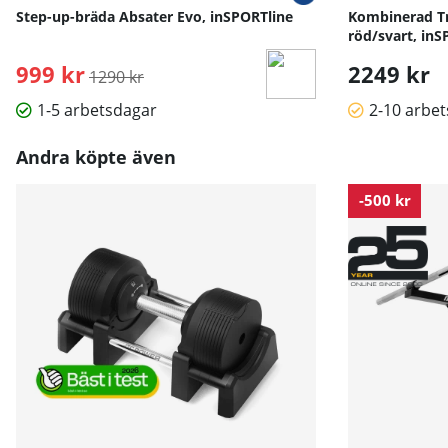
Step-up-bräda Absater Evo, inSPORTline
Kombinerad Tr
röd/svart, inS
999 kr
Ordinarie pris:
2249 kr
1290 kr
1-5 arbetsdagar
2-10 arbe
Andra köpte även
-500 kr