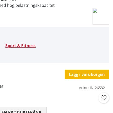
 med hög belastningskapacitet
Sport & Fitness
Lägg i varukorgen
ar
Artnr:
IN-26532
 0 AV 5 ANTAL BETYG 0
L EN PRODUKTFRÅGA