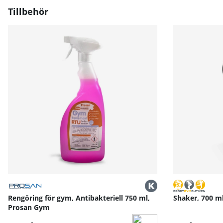
Med en maximal användarvikt på hela 250 kg är detta e
Tillbehör
Konstruktionen i slitstark polypropen och ABS-plast bidra
Trots sin robusta konstruktion väger produkten endast ci
Mångsidiga träningsmöjligheter:
Denna typ av träningsredskap lämpar sig inte bara för k
Du kan även använda den för:
- Utfall och benövningar
- Armhävningar med höjdvariation
- Core-träning och situps
- Plyometriska övningar
- Funktionell träning
Det gör produkten till ett komplett verktyg för hemmat
Fördelar med stepträning:
Stepträning är en skonsam men effektiv träningsform 
Rengöring för gym, Antibakteriell 750 ml,
Shaker, 700 m
Den passar lika bra för nybörjare som för avancerade a
Prosan Gym