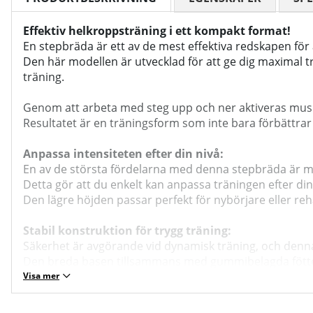
Effektiv helkroppsträning i ett kompakt format!
En stepbräda är ett av de mest effektiva redskapen för
Den här modellen är utvecklad för att ge dig maximal tr
träning.
Genom att arbeta med steg upp och ner aktiveras muskl
Resultatet är en träningsform som inte bara förbättra
Anpassa intensiteten efter din nivå:
En av de största fördelarna med denna stepbräda är möj
Detta gör att du enkelt kan anpassa träningen efter din 
Den lägre höjden passar perfekt för nybörjare eller r
Stabil konstruktion för trygg träning:
Säkerhet är avgörande vid dynamisk träning, och denna 
Den breda basen tillsammans med gummibelagda fötter sä
Den halksäkra ovansidan ger ett tryggt grepp vid varje 
Visa mer
Hög belastningskapacitet och robust materialval: