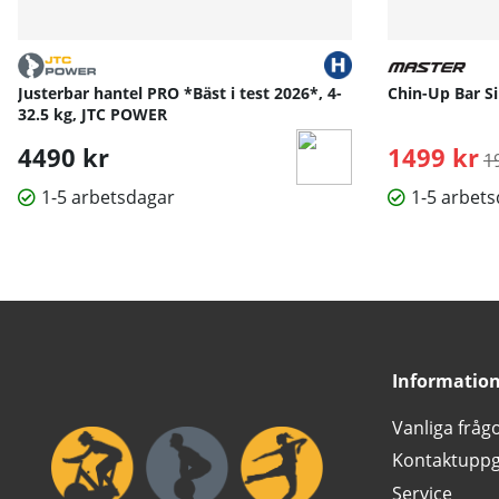
Justerbar hantel PRO *Bäst i test 2026*, 4-
Chin-Up Bar Si
32.5 kg, JTC POWER
4490 kr
1499 kr
O
1
1-5 arbetsdagar
1-5 arbet
Informatio
Vanliga fråg
Kontaktuppg
Service