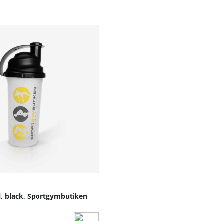
n stepbräda som klarar även tuffare träningspass.
r till både lång livslängd och hög stabilitet.
rka 8,5 kg, vilket gör den enkel att flytta och förvara.
lassisk stepträning.
räning, gruppträning eller gymmiljö.
som förbättrar både kondition och muskelstyrka.
l, black, Sportgymbutiken
nvändare och kan enkelt anpassas efter individuella mål.