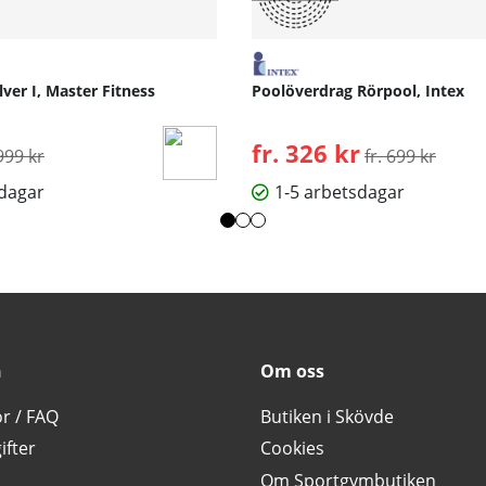
lver I, Master Fitness
Poolöverdrag Rörpool, Intex
rdinarie pris:
fr. 326 kr
Ordinarie pris:
999 kr
fr. 699 kr
sdagar
1-5 arbetsdagar
n
Om oss
or / FAQ
Butiken i Skövde
ifter
Cookies
Om Sportgymbutiken