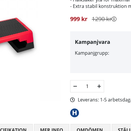
- Extra stabil konstruktion
999
kr
1290
kr
Kampanjvara
Kampanjgrupp:
Leverans:
1-5 arbetsdag
CIFIKATION
MER INFO
OMDÖMEN
MEDELBETYG
STÄL