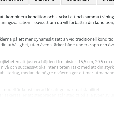
 att kombinera kondition och styrka i ett och samma tränin
äningsvariation – oavsett om du vill förbättra din konditio
erna på ett mer dynamiskt sätt än vid traditionell konditio
r din uthållighet, utan även stärker både underkropp och öv
ligheten att justera höjden i tre nivåer: 15,5 cm, 20,5 cm o
nivå och successivt öka intensiteten i takt med att din styr
ehabilitering, medan de högre nivåerna ger ett mer utmanan
modell är konstruerad för att ge maximal stabilitet.
kerställer att stepbrädan står stadigt på alla typer av und
steg, vilket minimerar risken för att du tappar balansen und