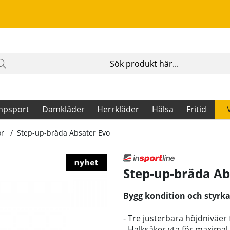
mpsport
Damkläder
Herrkläder
Hälsa
Fritid
or
Step-up-bräda Absater Evo
Step-up-bräda Ab
Bygg kondition och styrka
- Tre justerbara höjdnivåer 
- Halksäker yta för maximal