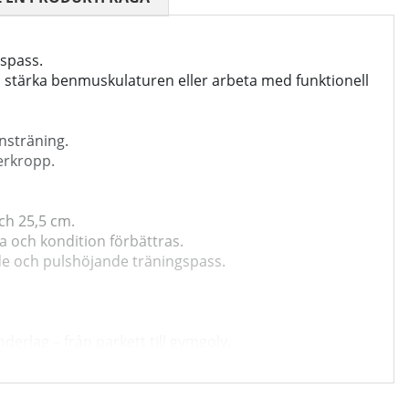
gspass.
n, stärka benmuskulaturen eller arbeta med funktionell
nsträning.
erkropp.
ch 25,5 cm.
ka och kondition förbättras.
de och pulshöjande träningspass.
erlag – från parkett till gymgolv.
er intensiva pass.