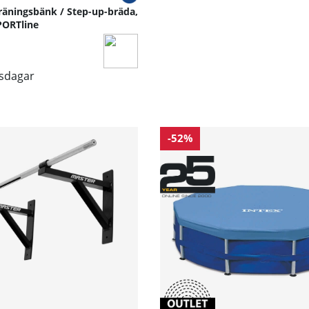
äningsbänk / Step-up-bräda,
PORTline
tsdagar
-52%