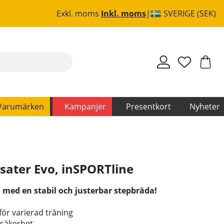
Exkl. moms
Inkl. moms
SVERIGE (SEK)
Varumärken
Kampanjer
Presentkort
Nyheter
sater Evo
,
inSPORTline
 med en stabil och justerbar stepbräda!
för varierad träning
 säkerhet