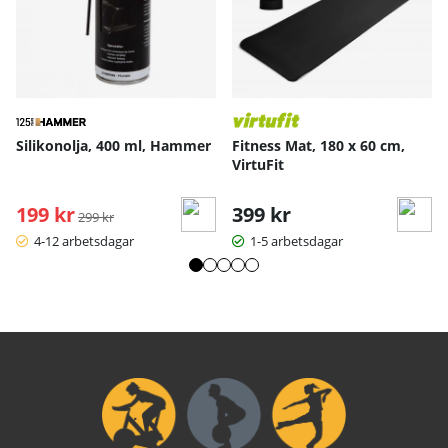
Silikonolja, 400 ml, Hammer
Fitness Mat, 180 x 60 cm,
VirtuFit
199 kr
Ordinarie pris:
399 kr
299 kr
4-12 arbetsdagar
1-5 arbetsdagar