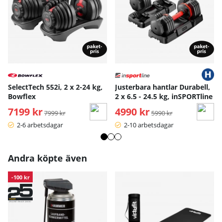
SelectTech 552i, 2 x 2-24 kg,
Justerbara hantlar Durabell,
Bowflex
2 x 6.5 - 24.5 kg, inSPORTline
7199 kr
Ordinarie pris:
4990 kr
Ordinarie pris:
7999 kr
5990 kr
2-6 arbetsdagar
2-10 arbetsdagar
Andra köpte även
-100 kr