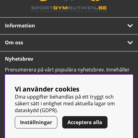
Information
Om oss
Nyhetsbrev
Prenumerera på vårt populära nyhetsbrev. Innehåller
tips, nyheter och våra allra bästa erbjudanden.
OK
Vi använder cookies
Dina uppgifter behandlas på ett tryggt och
säkert sätt i enlighet med aktuella lagar om
dataskydd (GDPR).
Inställningar
Acceptera alla
© Sport & Gym Butiken JTC AB |
Kontakta oss
| All rights reserved
| Org.nr: 556668-7058 | Tel: 0500-42 87 00