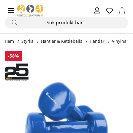
Hem
Styrka
Hantlar & Kettlebells
Hantlar
Vinylhantel
Produktbilder Vinylhantel 2 x 2 kg
-58%