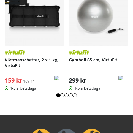
Viktmanschetter, 2 x 1 kg,
Gymboll 65 cm, VirtuFit
VirtuFit
159 kr
Ordinarie pris:
299 kr
169 kr
1-5 arbetsdagar
1-5 arbetsdagar