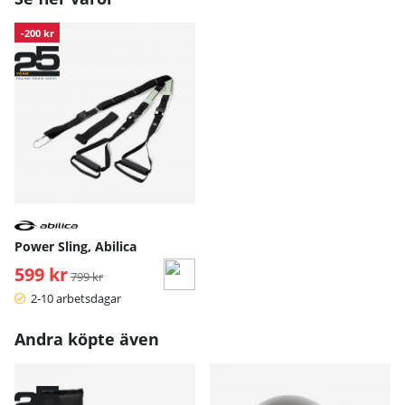
-200 kr
Power Sling, Abilica
599 kr
Ordinarie pris:
799 kr
2-10 arbetsdagar
Andra köpte även