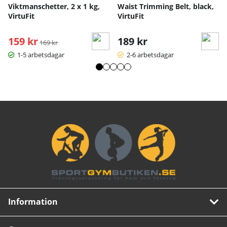
Viktmanschetter, 2 x 1 kg,
Waist Trimming Belt, black,
VirtuFit
VirtuFit
159 kr
Ordinarie pris:
189 kr
169 kr
1-5 arbetsdagar
2-6 arbetsdagar
Information