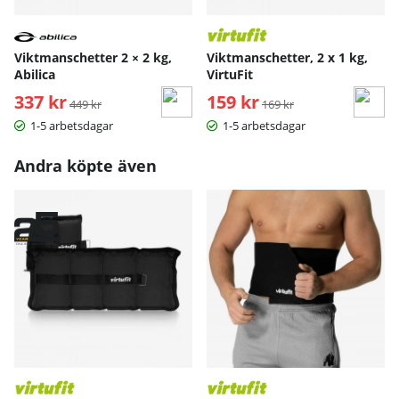
Viktmanschetter 2 × 2 kg,
Viktmanschetter, 2 x 1 kg,
Abilica
VirtuFit
337 kr
Ordinarie pris:
159 kr
Ordinarie pris:
449 kr
169 kr
1-5 arbetsdagar
1-5 arbetsdagar
Andra köpte även