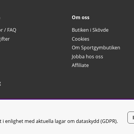
n
Om oss
or / FAQ
Butiken i Skövde
ifter
Cookies
Om Sportgymbutiken
Jobba hos oss
Affiliate
g
tt i enlighet med aktuella lagar om dataskydd (GDPR).
tiken JTC AB |
Kontakta oss
| All rights reserved | Org.nr: 556668-7058 | 