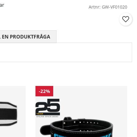
ar
Artnr:
GW-VF01020
 0 AV 5 ANTAL BETYG 0
L EN PRODUKTFRÅGA
-22%