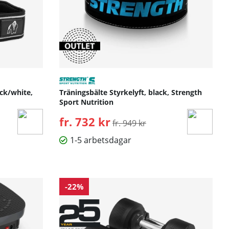
ack/white,
Träningsbälte Styrkelyft, black, Strength
Sport Nutrition
fr. 732 kr
Ordinarie pris:
fr. 949 kr
1-5 arbetsdagar
-22%