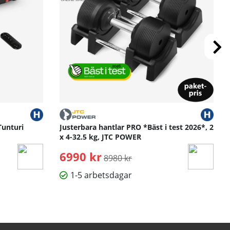
Tunturi
Justerbara hantlar PRO *Bäst i test 2026*, 2
x 4-32.5 kg, JTC POWER
6990 kr
Ordinarie pris:
8980 kr
1-5 arbetsdagar