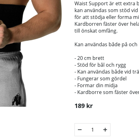
Waist Support är ett extra b
kan användas som stöd vid 
för att stödja eller forma m
Kardborren fäster över hela 
till önskat omfång.
Kan användas både på och i
- 20 cm brett
- Stöd för bål och rygg
- Kan användas både vid trän
- Fungerar som gördel
- Formar din midja
- Kardborre som fäster över
189
kr