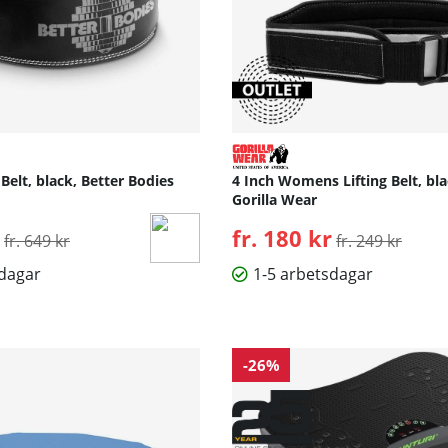
 Belt, black, Better Bodies
4 Inch Womens Lifting Belt, bl
Gorilla Wear
Ordinarie pris:
fr. 180 kr
Ordinarie pris:
fr. 649 kr
fr. 249 kr
sdagar
1-5 arbetsdagar
-26%