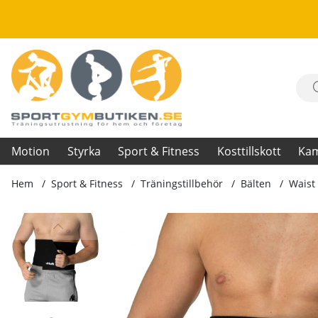
Motion
Styrka
Sport & Fitness
Kosttillskott
Ka
Hem
Sport & Fitness
Träningstillbehör
Bälten
Waist
Produktbilder Waist Trimming Belt, black