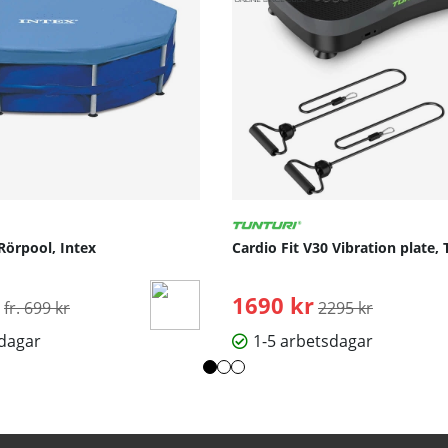
Rörpool, Intex
Cardio Fit V30 Vibration plate, 
Ordinarie pris:
1690 kr
Ordinarie pris:
fr. 699 kr
2295 kr
sdagar
1-5 arbetsdagar