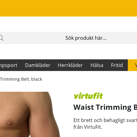
mpsport
Damkläder
Herrkläder
Hälsa
Fritid
 Trimming Belt, black
Waist Trimming B
Ett brett och behagligt svar
från VirtuFit.