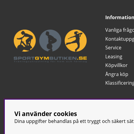
Informatio
Vanliga fråg
Kontaktuppg
Service
Leasing
Köpvillkor
Ångra köp
Klassificerin
Vi använder cookies
Dina uppgifter behandlas på ett tryggt och säkert sä
© Sport & Gym Bu