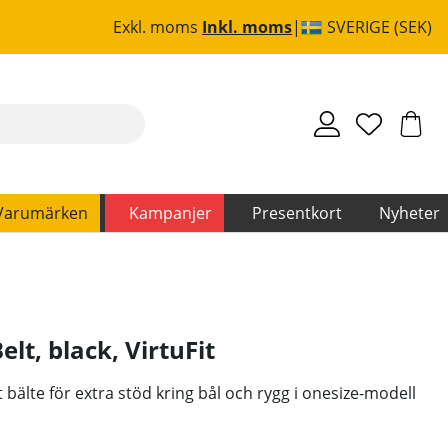
Exkl. moms
Inkl. moms
SVERIGE (SEK)
Varumärken
Kampanjer
Presentkort
Nyheter
elt, black
,
VirtuFit
t bälte för extra stöd kring bål och rygg i onesize-modell