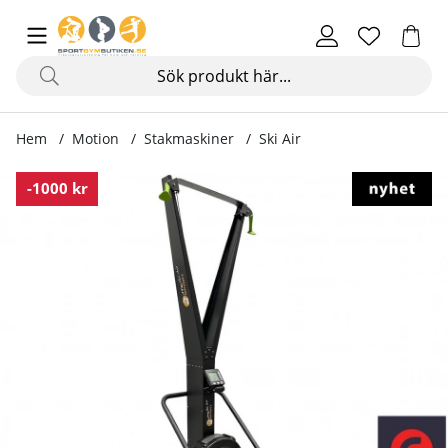
Hem
Motion
Stakmaskiner
Ski Air
Produktbilder Ski Air
-1000 kr