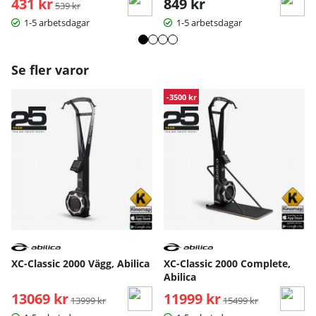
431 kr
Ordinarie pris:
849 kr
JTC Sport Ski Air är det perfekta valet för dig som vill
539 kr
maximera träningsresultatet med funktionell, intensiv
1-5 arbetsdagar
1-5 arbetsdagar
och variationsrik träning i hemmet.
Se fler varor
-3500 kr
XC-Classic 2000 Vägg, Abilica
XC-Classic 2000 Complete,
Abilica
13069 kr
Ordinarie pris:
11999 kr
Ordinarie pris:
13999 kr
15499 kr