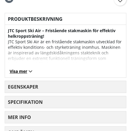
PRODUKTBESKRIVNING
JTC Sport Ski Air – Fristående stakmaskin för effektiv
helkroppsträning!
JTC Sport Ski Air är en fristående stakmaskin utvecklad för
effektiv konditions- och styrketräning inomhus. Maskinen
är inspirerad av längdskidåkningens stakteknik och
erbjuder en extremt funktionell träningsform som
kombinerar uthållighet, styrka och koordination i ett och
samma pass.
Visa mer
Den luft- och motståndsbaserade konstruktionen ger ett
jämnt, följsamt och självreglerande motstånd där
EGENSKAPER
intensiteten styrs av användaren - precis likt en Concept2
SkiErg. Detta gör JTC Sport Ski Air lika lämplig för lugn
SPECIFIKATION
konditionsträning som för högintensiva intervaller. Tack
vare den fristående designen krävs ingen väggmontering,
vilket gör maskinen perfekt för både hemgym,
MER INFO
företagsgym och träningslokaler.
Stakmaskinen möjliggör realistisk skidträning året runt,