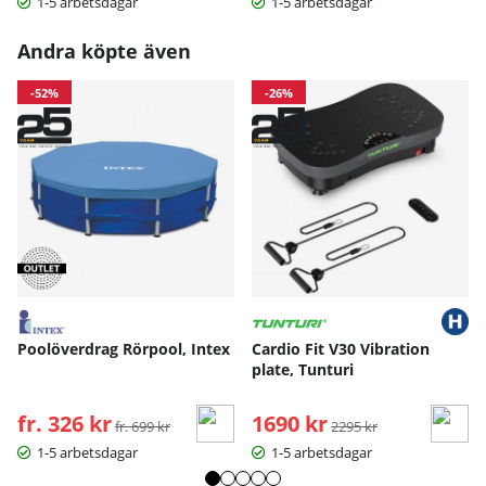
1-5 arbetsdagar
1-5 arbetsdagar
Andra köpte även
-52%
-26%
Poolöverdrag Rörpool, Intex
Cardio Fit V30 Vibration
plate, Tunturi
fr. 326 kr
Ordinarie pris:
1690 kr
Ordinarie pris:
fr. 699 kr
2295 kr
1-5 arbetsdagar
1-5 arbetsdagar