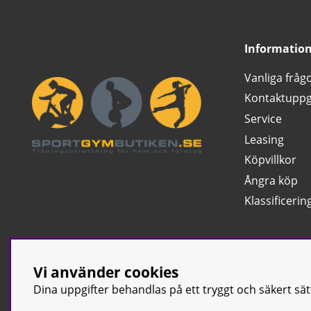
Informatio
Vanliga fråg
Kontaktuppg
Service
Leasing
Köpvillkor
Ångra köp
Klassificerin
Vi använder cookies
Dina uppgifter behandlas på ett tryggt och säkert sä
© Sport & Gym Bu