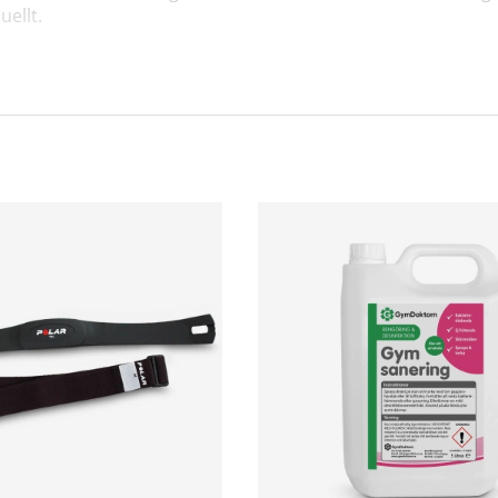
ellt.
m ger dig ett mer varierat träningspass. Med de 3 interval
stakfrekvens.
ing