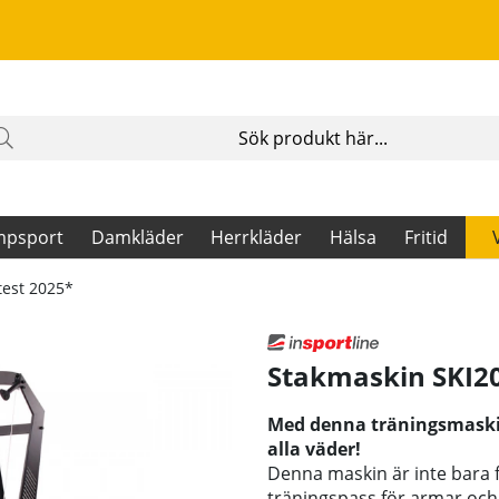
mpsport
Damkläder
Herrkläder
Hälsa
Fritid
test 2025*
Stakmaskin SKI20
Med denna träningsmaskin
alla väder!
Denna maskin är inte bara fö
träningspass för armar oc