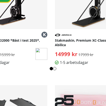
värde:
10/10
w i stakningen, en hållare för mobiltelefon samt ett mycket fint
lay, smart hållare för telefon
2000 *Bäst i test 2025*,
Stakmaskin, Premium XC-Classi
Abilica
Ordinarie pris:
14999 kr
Ordinarie pris:
15999 kr
17999 kr
sdagar
1-5 arbetsdagar