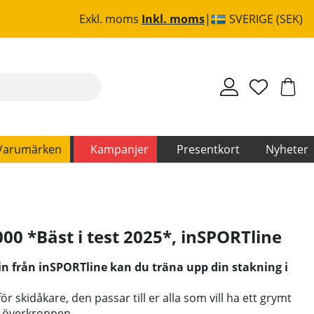
Exkl. moms
Inkl. moms
SVERIGE (SEK)
Varumärken
Kampanjer
Presentkort
Nyheter
00 *Bäst i test 2025*
,
inSPORTline
 från inSPORTline kan du träna upp din stakning i
r skidåkare, den passar till er alla som vill ha ett grymt
h överkroppen.