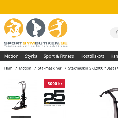
Motion
Styrka
Sport & Fitness
Kosttillskott
Ka
Hem
Motion
Stakmaskiner
Stakmaskin SKI2000 *Bäst i 
Produktbilder Stakmaskin SKI2000 *Bäst i test 2025*
-3000 kr