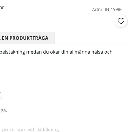
ar
Artnr:
IN-19986
 5 AV 5 ANTAL BETYG 2
L EN PRODUKTFRÅGA
ubbelstakning medan du ökar din allmänna hälsa och
.
.
åga.
 precis som vid skidåkning.