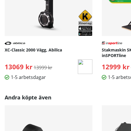
Prestanda:
10/10
Byggkvalitet:
10/10
Funktioner:
9/10
Pris
Passar extra bra för:
Motionären som uppskattar ett skönt flo
+ Sköna handtag, fint flyt i motståndet, bakgrundsbelyst disp
- Kort garanti
XC-Classic 2000 Vägg, Abilica
Stakmaskin SKI
inSPORTline
13069 kr
Ordinarie pris:
12999 kr
13999 kr
Bruksanvisning / manual »
1-5 arbetsdagar
1-5 arbet
Andra köpte även