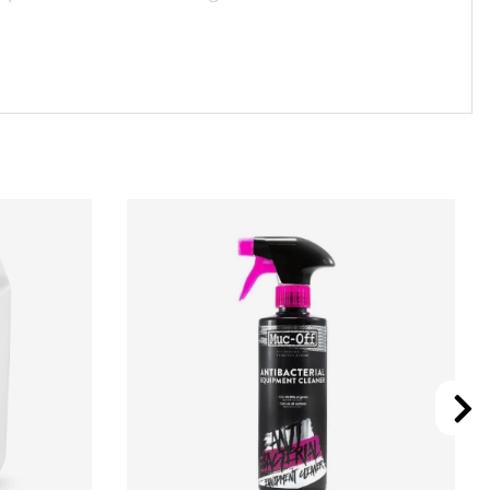
lprogrammen förbättrar du din kondition och sen finns