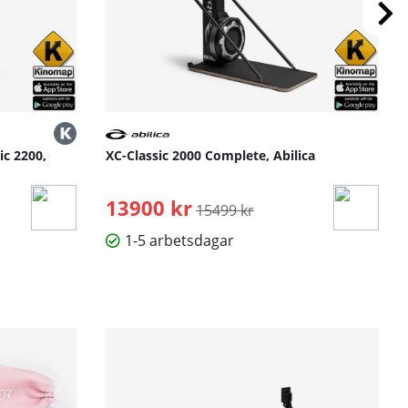
 prisvärde.
c 2200,
XC-Classic 2000 Complete, Abilica
13900 kr
Ordinarie pris:
15499 kr
1-5 arbetsdagar