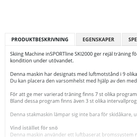
PRODUKTBESKRIVNING
EGENSKAPER
SPE
Skiing Machine inSPORTline SKI2000 ger rejäl träning 
kondition under utövandet.
Denna maskin har designats med luftmotstånd i 9 olika 
Du kan placera den varsomhelst med hjälp av den med
För att ge mer varierad träning finns 7 st olika progra
Bland dessa program finns även 3 st olika intervallprog
Denna stakmaskin lämpar sig inte bara för skidåkare, uta
Vind istället för snö
Denna maskin använder ett luftbaserat bromssystem med 