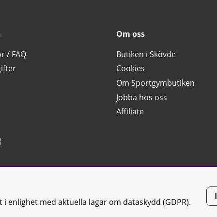
n
Om oss
or / FAQ
Butiken i Skövde
ifter
Cookies
Om Sportgymbutiken
Jobba hos oss
Affiliate
g
tt i enlighet med aktuella lagar om dataskydd (GDPR).
tiken JTC AB |
Kontakta oss
| All rights reserved | Org.nr: 556668-7058 | 