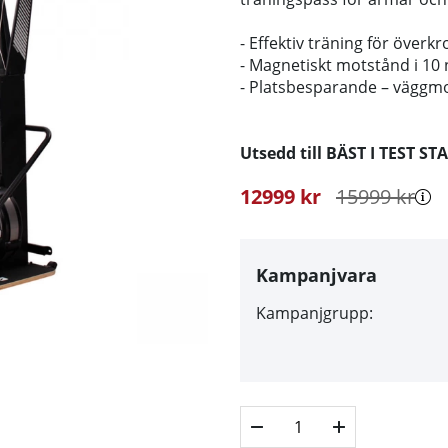
- Effektiv träning för överk
- Magnetiskt motstånd i 10 
- Platsbesparande – väggmon
Utsedd till
BÄST I TEST S
12999
kr
15999
kr
Kampanjvara
Kampanjgrupp: