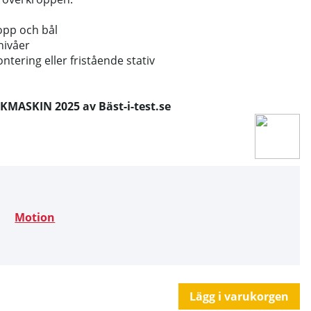
ropp och bål
nivåer
tering eller fristående stativ
TAKMASKIN
2025 av Bäst-i-test.se
Motion
Lägg i varukorgen