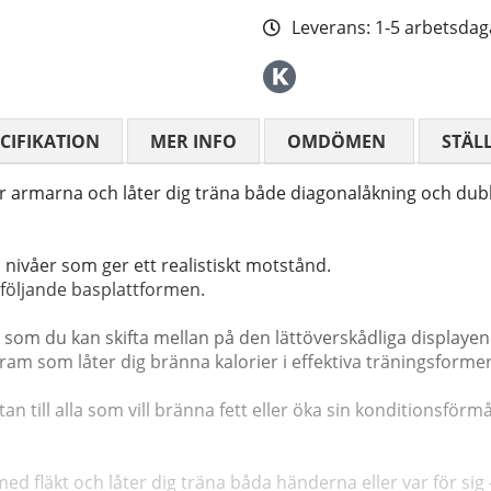
Leverans:
1-5 arbetsdag
CIFIKATION
MER INFO
OMDÖMEN
MEDELBETYG
STÄL
för armarna och låter dig träna både diagonalåkning och d
nivåer som ger ett realistiskt motstånd.
följande basplattformen.
m som du kan skifta mellan på den lättöverskådliga displayen
ram som låter dig bränna kalorier i effektiva träningsformer
n till alla som vill bränna fett eller öka sin konditionsförm
fläkt och låter dig träna båda händerna eller var för sig -