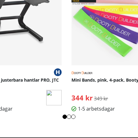
r justerbara hantlar PRO, JTC
Mini Bands, pink, 4-pack, Booty
344 kr
Ordinarie pris:
349 kr
sdagar
1-5 arbetsdagar