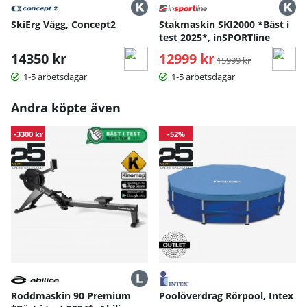
SkiErg Vägg, Concept2
Stakmaskin SKI2000 *Bäst i
test 2025*, inSPORTline
14350 kr
12999 kr
Ordinarie pris:
15999 kr
1-5 arbetsdagar
1-5 arbetsdagar
Andra köpte även
-3300 kr
-52%
Roddmaskin 90 Premium
Poolöverdrag Rörpool, Intex