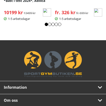
*Bäst i test 2024*, Abilica
10199 kr
Ordinarie pris:
fr. 326 kr
Ordinarie pris:
13499 kr
fr. 699 kr
1-5 arbetsdagar
1-5 arbetsdagar
Information
Om oss