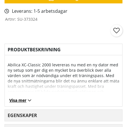
Leverans:
1-5 arbetsdagar
Artnr:
SU-373324
PRODUKTBESKRIVNING
Abilica XC-Classic 2000 levereras nu med en ny dator med
ny setup som ger dig en mycket bra överblick över alla
värden som är nödvändiga under ett träningspass. Med
de nya snittmätningarna blir det nu ännu enklare att mäta
kraft och hastighet under träningspasset. Med bra
anpassningar till både nedräkningsfunktionen och
intervallträning är denna dator en säker motivationsboost
Visa mer
i din träning. Efter avslutat pass i ett program kommer
datorn att visa en bra översikt över din träning som
kommer att lagras i ''minne''-funktionen på datorn.
EGENSKAPER
Datorn kan även kopplas till apparna Kinomap för flera