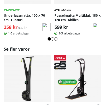
Underlagsmatta, 100 x 70
Pusselmatta MultiMat, 180 x
cm, Tunturi
120 cm, Abilica
258 kr
Ordinarie pris:
599 kr
539 kr
1-5 arbetsdagar
1-5 arbetsdagar
Se fler varor
-3000 kr