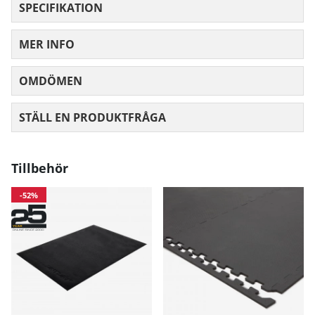
träningsprogram och D-Fit för att logga träningspass.
SPECIFIKATION
Effektiv användning av stakmaskin?
MER INFO
VARSÅGOD -
Anna J. Haags
bästa tips på stakmaskinen!
OMDÖMEN
MEDELBETYG 0 AV 5 ANTAL BETYG 0
STÄLL EN PRODUKTFRÅGA
Tillbehör
-52%