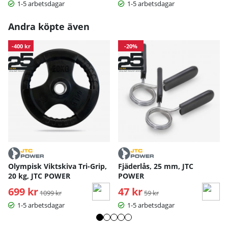
1-5 arbetsdagar
1-5 arbetsdagar
Andra köpte även
-400 kr
-20%
Olympisk Viktskiva Tri-Grip,
Fjäderlås, 25 mm, JTC
20 kg, JTC POWER
POWER
699 kr
Ordinarie pris:
47 kr
Ordinarie pris:
1099 kr
59 kr
1-5 arbetsdagar
1-5 arbetsdagar