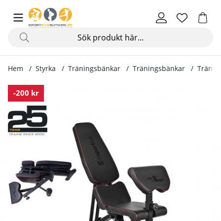
Hem
Styrka
Träningsbänkar
Träningsbänkar
Tränin
Produktbilder Träningsbänk, Hopfällbar, ON-X AB10
-200 kr