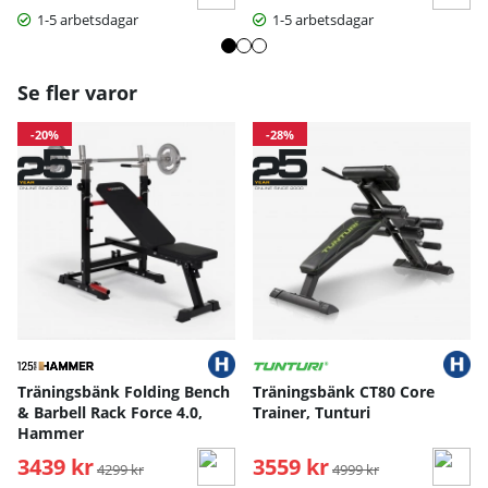
1-5 arbetsdagar
1-5 arbetsdagar
Se fler varor
-20%
-28%
Träningsbänk Folding Bench
Träningsbänk CT80 Core
& Barbell Rack Force 4.0,
Trainer, Tunturi
Hammer
3439 kr
Ordinarie pris:
3559 kr
Ordinarie pris:
4299 kr
4999 kr