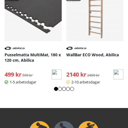
Pusselmatta MultiMat, 180 x
WallBar ECO Wood, Abilica
120 cm, Abilica
499 kr
Ordinarie pris:
2140 kr
Ordinarie pris:
599 kr
2499 kr
1-5 arbetsdagar
2-10 arbetsdagar