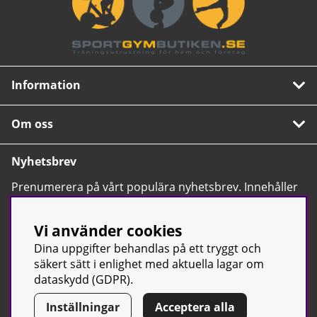
Information
Om oss
Nyhetsbrev
Prenumerera på vårt populära nyhetsbrev. Innehåller
tips, nyheter och våra allra bästa erbjudanden.
OK
Vi använder cookies
Dina uppgifter behandlas på ett tryggt och
säkert sätt i enlighet med aktuella lagar om
dataskydd (GDPR).
Inställningar
Acceptera alla
© Sport & Gym Butiken JTC AB |
Kontakta oss
| All rights reserved