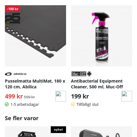
-100 kr
Pusselmatta MultiMat, 180 x
Antibacterial Equipment
120 cm, Abilica
Cleaner, 500 ml, Muc-Off
499 kr
Ordinarie pris:
199 kr
599 kr
1-5 arbetsdagar
Tillfälligt slut
Se fler varor