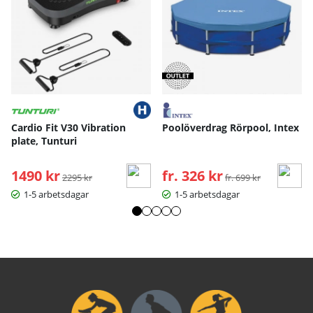
Cardio Fit V30 Vibration
Poolöverdrag Rörpool, Intex
plate, Tunturi
1490 kr
Ordinarie pris:
fr. 326 kr
Ordinarie pris:
2295 kr
fr. 699 kr
1-5 arbetsdagar
1-5 arbetsdagar