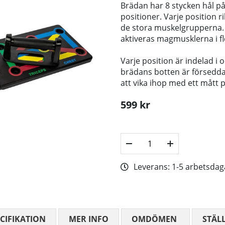
Brädan har 8 stycken hål på
positioner. Varje position ri
de stora muskelgrupperna. 
aktiveras magmusklerna i fl
Varje position är indelad i
brädans botten är försedda
att vika ihop med ett mått 
599
kr
Leverans:
1-5 arbetsdag
CIFIKATION
MER INFO
OMDÖMEN
MEDELBETYG
STÄL