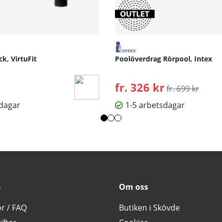
k, VirtuFit
Poolöverdrag Rörpool, Intex
fr. 326 kr
Ordinarie pris:
fr. 699 kr
sdagar
1-5 arbetsdagar
n
Om oss
or / FAQ
Butiken i Skövde