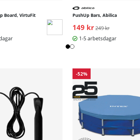
p Board, VirtuFit
PushUp Bars, Abilica
149 kr
Ordinarie pris:
249 kr
sdagar
1-5 arbetsdagar
-52%