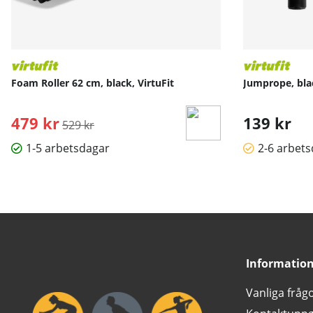
Foam Roller 62 cm, black, VirtuFit
Jumprope, blac
479 kr
Ordinarie pris:
139 kr
529 kr
1-5 arbetsdagar
2-6 arbet
Informatio
Vanliga fråg