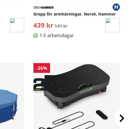
Grepp för armhävningar, NorsK, Hammer
439 kr
Ordinarie pris:
549 kr
1-5 arbetsdagar
-26%