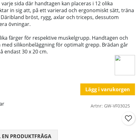
 varje sida där handtagen kan placeras i 12 olika
ktar in sig att, på ett varierad och ergonomiskt sätt, träna
Däribland bröst, rygg, axlar och triceps, dessutom
era övningar.
 olika färger för respektive muskelgrupp. Handtagen och
 med silikonbeläggning för optimalt grepp. Brädan går
på endast 30 x 20 cm.
Lägg i varukorgen
ar
Artnr:
GW-VF03025
 0 AV 5 ANTAL BETYG 0
L EN PRODUKTFRÅGA