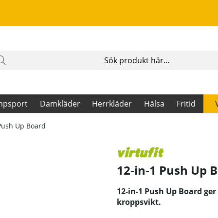
mpsport
Damkläder
Herrkläder
Hälsa
Fritid
 Push Up Board
12-in-1 Push Up 
12-in-1 Push Up Board ger
kroppsvikt.