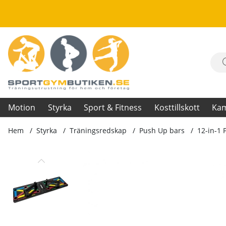
Motion
Styrka
Sport & Fitness
Kosttillskott
Ka
Hem
Styrka
Träningsredskap
Push Up bars
12-in-1
Produktbilder 12-in-1 Push Up Board