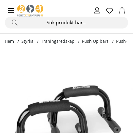
Hem
Styrka
Träningsredskap
Push Up bars
Push-Up
Produktbilder Push-Up bars