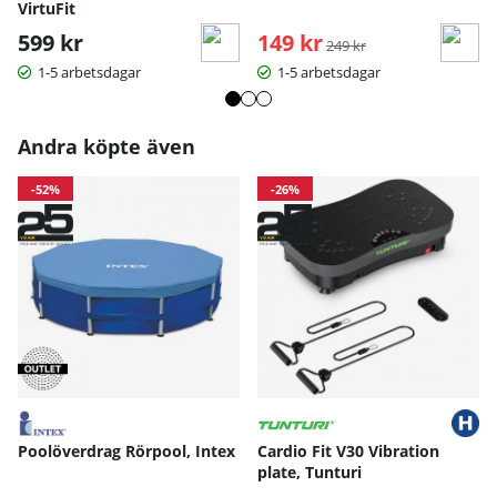
VirtuFit
599 kr
149 kr
Ordinarie pris:
249 kr
1-5 arbetsdagar
1-5 arbetsdagar
Andra köpte även
-52%
-26%
Poolöverdrag Rörpool, Intex
Cardio Fit V30 Vibration
plate, Tunturi