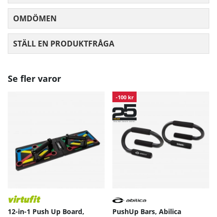
OMDÖMEN
MEDELBETYG 0 AV 5 ANTAL BETYG 0
STÄLL EN PRODUKTFRÅGA
Se fler varor
-100 kr
12-in-1 Push Up Board,
PushUp Bars, Abilica