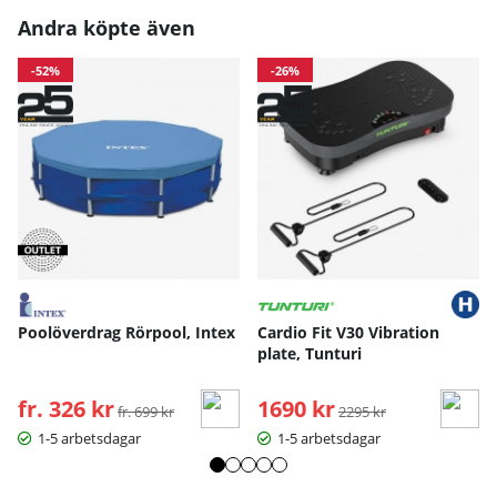
Andra köpte även
-52%
-26%
Poolöverdrag Rörpool, Intex
Cardio Fit V30 Vibration
plate, Tunturi
fr. 326 kr
Ordinarie pris:
1690 kr
Ordinarie pris:
fr. 699 kr
2295 kr
1-5 arbetsdagar
1-5 arbetsdagar