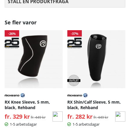
STÄLL EN PRODUKTFRÅGA
Se fler varor
-26%
-37%
RX Knee Sleeve, 5 mm,
RX Shin/Calf Sleeve, 5 mm,
black, Rehband
black, Rehband
fr. 329 kr
Ordinarie pris:
fr. 282 kr
Ordinarie pris:
fr. 449 kr
fr. 449 kr
1-5 arbetsdagar
1-5 arbetsdagar