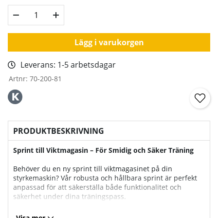
Lägg i varukorgen
Leverans:
1-5 arbetsdagar
Artnr:
70-200-81
PRODUKTBESKRIVNING
Sprint till Viktmagasin – För Smidig och Säker Träning
Behöver du en ny sprint till viktmagasinet på din
styrkemaskin? Vår robusta och hållbara sprint är perfekt
anpassad för att säkerställa både funktionalitet och
säkerhet under dina träningspass.
Hög kvalitet:
Tillverkad av slitstarka material för långvarig
Visa mer