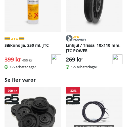
Silikonolja, 250 ml, JTC
Linhjul / Trissa, 10x110 mm,
JTC POWER
399 kr
Ordinarie pris:
269 kr
499 kr
1-5 arbetsdagar
1-5 arbetsdagar
Se fler varor
-700 kr
-32%