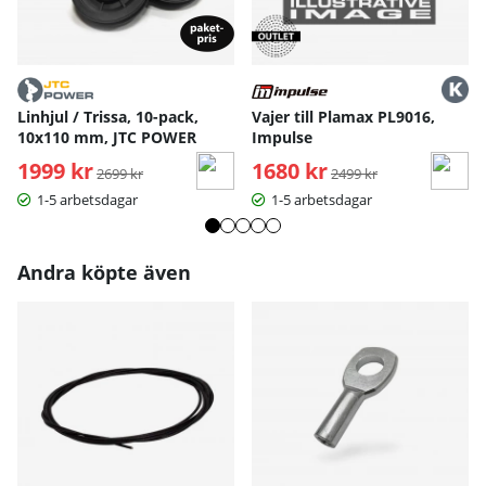
Linhjul / Trissa, 10-pack,
Vajer till Plamax PL9016,
10x110 mm, JTC POWER
Impulse
1999 kr
Ordinarie pris:
1680 kr
Ordinarie pris:
2699 kr
2499 kr
1-5 arbetsdagar
1-5 arbetsdagar
Andra köpte även