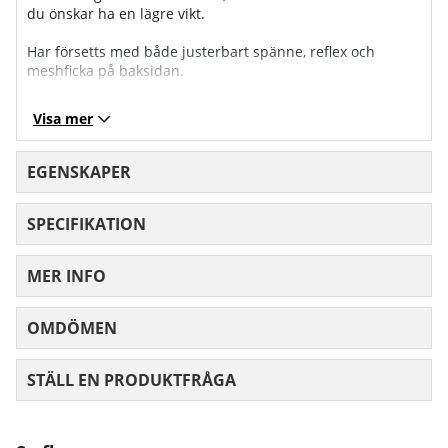
du önskar ha en lägre vikt.
Har försetts med både justerbart spänne, reflex och
meshficka på baksidan.
Visa mer
EGENSKAPER
SPECIFIKATION
MER INFO
OMDÖMEN
MEDELBETYG 0 AV 5 ANTAL BETYG 0
STÄLL EN PRODUKTFRÅGA