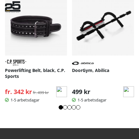
Powerlifting Belt, black, C.P.
DoorGym, Abilica
Sports
fr. 342 kr
Ordinarie pris:
499 kr
fr. 499 kr
1-5 arbetsdagar
1-5 arbetsdagar