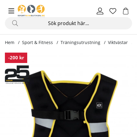
Hem
Sport & Fitness
Träningsutrustning
Viktvästar
Produktbilder Viktväst 3 kg
-200 kr