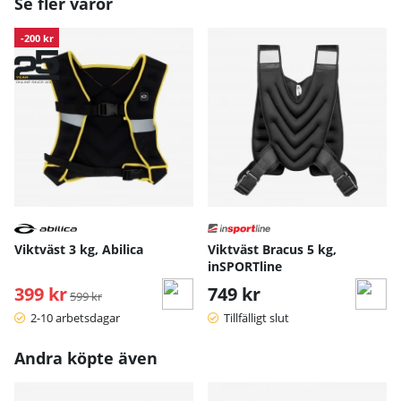
Se fler varor
-200 kr
Viktväst 3 kg, Abilica
Viktväst Bracus 5 kg,
inSPORTline
399 kr
Ordinarie pris:
749 kr
599 kr
2-10 arbetsdagar
Tillfälligt slut
Andra köpte även