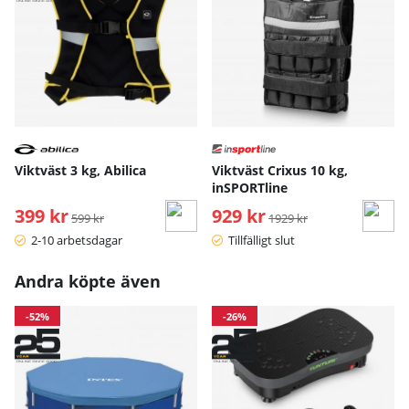
Viktväst 3 kg, Abilica
Viktväst Crixus 10 kg,
inSPORTline
399 kr
Ordinarie pris:
929 kr
Ordinarie pris:
599 kr
1929 kr
2-10 arbetsdagar
Tillfälligt slut
Andra köpte även
-52%
-26%