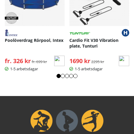
Poolöverdrag Rörpool, Intex
Cardio Fit V30 Vibration
plate, Tunturi
fr. 326 kr
Ordinarie pris:
1690 kr
Ordinarie pris:
fr. 699 kr
2295 kr
1-5 arbetsdagar
1-5 arbetsdagar