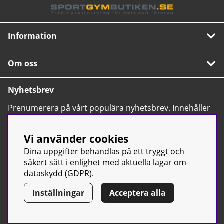
Information
Om oss
Nyhetsbrev
Prenumerera på vårt populära nyhetsbrev. Innehåller
tips, nyheter och våra allra bästa erbjudanden.
OK
Vi använder cookies
Dina uppgifter behandlas på ett tryggt och
säkert sätt i enlighet med aktuella lagar om
dataskydd (GDPR).
Inställningar
Acceptera alla
© Sport & Gym Butiken JTC AB |
Kontakta oss
| All rights reserved
| Org.nr: 556668-7058 | Tel: 0500-42 87 00