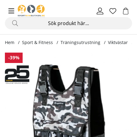
Hem
Sport & Fitness
Träningsutrustning
Viktvästar
Produktbilder Viktväst Hafthor 15 kg
-39%