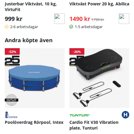
Justerbar Viktväst, 10 kg,
Viktväst Power 20 kg, Abilica
VirtuFit
999 kr
1490 kr
Ordinarie pris:
1799 kr
2-6 arbetsdagar
1-5 arbetsdagar
Andra köpte även
-52%
-26%
Poolöverdrag Rörpool, Intex
Cardio Fit V30 Vibration
plate, Tunturi