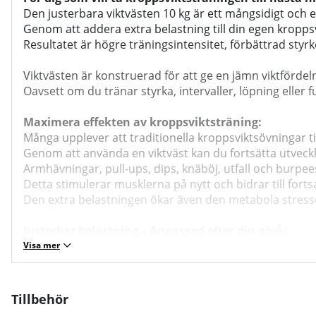
Den justerbara viktvästen 10 kg är ett mångsidigt och e
Genom att addera extra belastning till din egen kropps
Resultatet är högre träningsintensitet, förbättrad styrk
Viktvästen är konstruerad för att ge en jämn viktförde
Oavsett om du tränar styrka, intervaller, löpning eller f
Maximera effekten av kroppsviktsträning:
Många upplever att traditionella kroppsviktsövningar till 
Genom att använda en viktväst kan du fortsätta utveckl
Armhävningar, pull-ups, dips, knäböj, utfall och burpe
Detta stimulerar musklerna på nytt och bidrar till forts
Den extra belastningen ökar även den metabola stressen
Justerbar belastning – Anpassad efter din nivå:
Västen kan justeras från 1 kg upp till 10 kg.
Visa mer
Det gör den lämplig både för nybörjare och mer avanc
Du kan gradvis öka vikten i takt med att styrkan förbätt
Den modulära viktfördelningen gör att belastningen ligg
Tillbehör
Detta är särskilt viktigt vid explosiva moment eller löpn