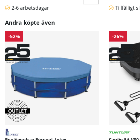
2-6 arbetsdagar
Tillfälligt s
Andra köpte även
-52%
-26%
Poolöverdrag Rörpool, Intex
Cardio Fit V30