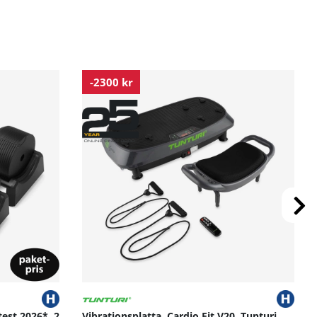
-2300 kr
test 2026*, 2
Vibrationsplatta, Cardio Fit V20, Tunturi