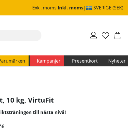
Exkl. moms
Inkl. moms
SVERIGE (SEK)
Varumärken
Kampanjer
Presentkort
Nyheter
t, 10 kg
,
VirtuFit
iktsträningen till nästa nivå!
kg