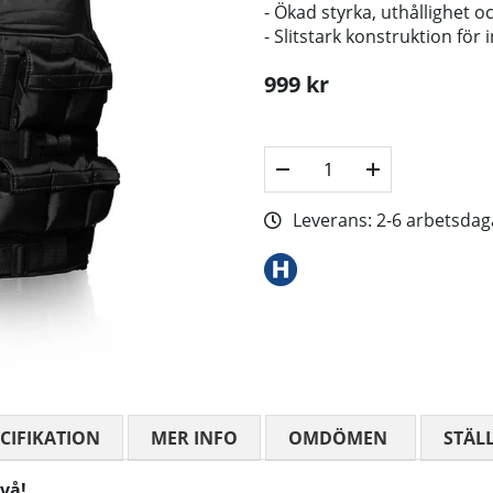
- Ökad styrka, uthållighet o
- Slitstark konstruktion för 
999
kr
Leverans:
2-6 arbetsdag
CIFIKATION
MER INFO
OMDÖMEN
MEDELBETYG
STÄL
ivå!