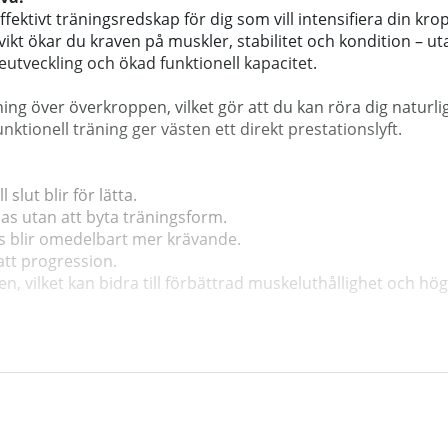
ffektivt träningsredskap för dig som vill intensifiera din k
vikt ökar du kraven på muskler, stabilitet och kondition – 
eutveckling och ökad funktionell kapacitet.
lning över överkroppen, vilket gör att du kan röra dig natu
unktionell träning ger västen ett direkt prestationslyft.
slut blir för lätta.
as utan att byta träningsform.
es blir omedelbart mer krävande.
att progression.
, vilket kan bidra till förbättrad muskeluthållighet och hö
erade utövare.
ras, vilket ger en kontrollerad och säker utveckling.
er stabilt mot kroppen utan att skifta under rörelse.
ing.