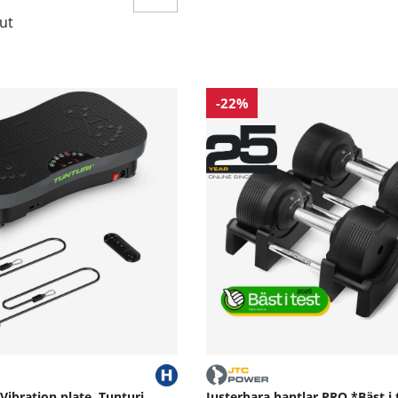
lut
-22%
 Vibration plate, Tunturi
Justerbara hantlar PRO *Bäst i 