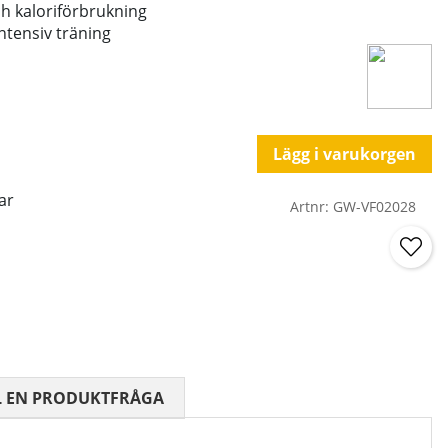
ch kaloriförbrukning
intensiv träning
Lägg i varukorgen
ar
Artnr:
GW-VF02028
 0 AV 5 ANTAL BETYG 0
L EN PRODUKTFRÅGA