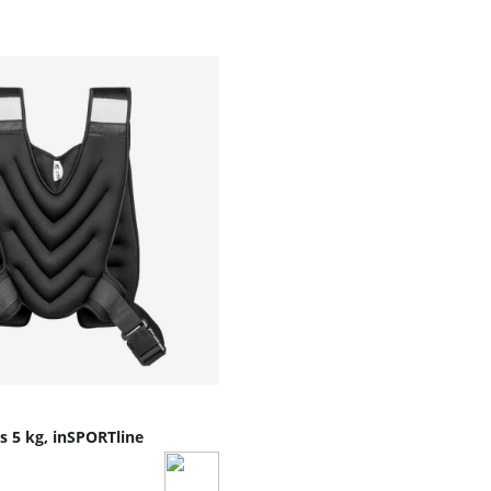
förbättra explosivitet och styrkeuthållighet.
rdentligt efter användning.
s 5 kg, inSPORTline