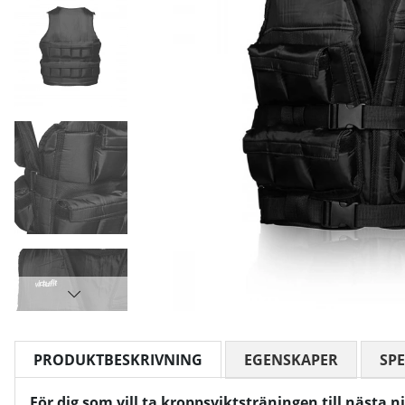
PRODUKTBESKRIVNING
EGENSKAPER
SPE
För dig som vill ta kroppsviktsträningen till nästa n