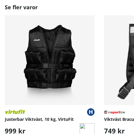
– HIIT och intervallpass
Se fler varor
– Löpning med extra belastning
– Militär- eller hinderbaneliknande träning
Den är även ett effektivt redskap för idrottare som vill 
Förvaring och skötsel:
Förvara västen torrt och skyddad från direkt solljus.
Torka av med fuktig trasa vid behov och låt lufttorka o
Justerbar Viktväst, 10 kg, VirtuFit
Viktväst Bracu
999 kr
749 kr