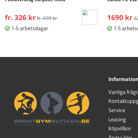
fr. 326 kr
Ordinarie pris:
1690 kr
O
fr. 699 kr
2
1-5 arbetsdagar
1-5 arbet
Informatio
Vanliga fråg
Kontaktuppg
Service
Leasing
Köpvillkor
Ångra köp