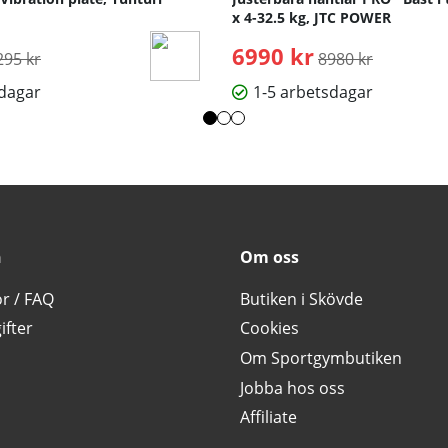
x 4-32.5 kg, JTC POWER
rdinarie pris:
6990 kr
Ordinarie pris:
295 kr
8980 kr
sdagar
1-5 arbetsdagar
n
Om oss
or / FAQ
Butiken i Skövde
ifter
Cookies
Om Sportgymbutiken
Jobba hos oss
Affiliate