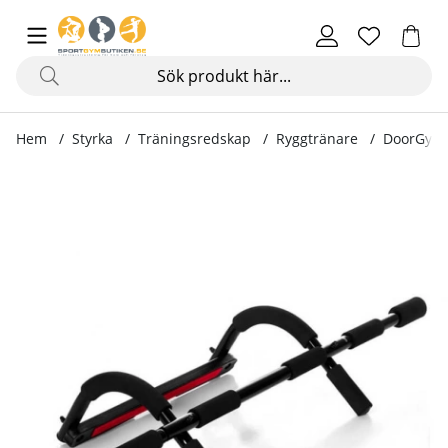
Hem
Styrka
Träningsredskap
Ryggtränare
DoorGym
Produktbilder DoorGym