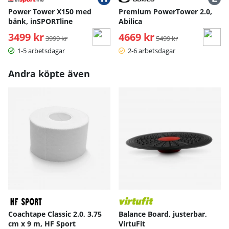
Power Tower X150 med
Premium PowerTower 2.0,
bänk, inSPORTline
Abilica
3499 kr
Ordinarie pris:
4669 kr
Ordinarie pris:
3999 kr
5499 kr
1-5 arbetsdagar
2-6 arbetsdagar
Andra köpte även
Coachtape Classic 2.0, 3.75
Balance Board, justerbar,
cm x 9 m, HF Sport
VirtuFit