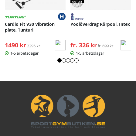
Cardio Fit V30 Vibration
Poolöverdrag Rörpool, Intex
plate, Tunturi
1490 kr
Ordinarie pris:
fr. 326 kr
Ordinarie pris:
2295 kr
fr. 699 kr
1-5 arbetsdagar
1-5 arbetsdagar