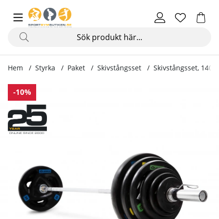
Hem
Styrka
Paket
Skivstångsset
Skivstångsset, 140 k
Produktbilder Skivstångsset, 140 kg
-10%