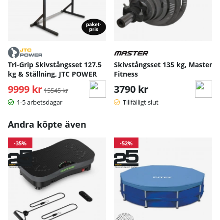
Tri-Grip Skivstångsset 127.5
Skivstångsset 135 kg, Master
kg & Ställning, JTC POWER
Fitness
9999 kr
Ordinarie pris:
3790 kr
15545 kr
1-5 arbetsdagar
Tillfälligt slut
Andra köpte även
-35%
-52%