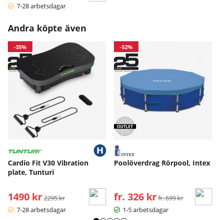
7-28 arbetsdagar
Andra köpte även
-35%
-52%
Cardio Fit V30 Vibration
Poolöverdrag Rörpool, Intex
plate, Tunturi
1490 kr
Ordinarie pris:
fr. 326 kr
Ordinarie pris:
2295 kr
fr. 699 kr
7-28 arbetsdagar
1-5 arbetsdagar