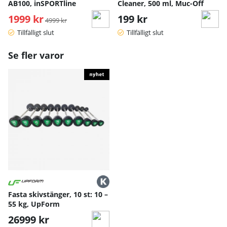
AB100, inSPORTline
Cleaner, 500 ml, Muc-Off
1999 kr
Ordinarie pris:
199 kr
4999 kr
Tillfälligt slut
Tillfälligt slut
Se fler varor
Fasta skivstänger, 10 st: 10 –
55 kg, UpForm
26999 kr