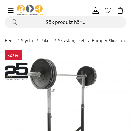
Hem
Styrka
Paket
Skivstångsset
Bumper Skivstångsse
Produktbilder Bumper Skivstångsset 80 kg & Ställning
-27%