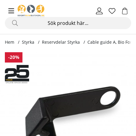
Hem
Styrka
Reservdelar Styrka
Cable guide A, Bio Forc
Produktbilder Cable guide A, Bio Force
-20%