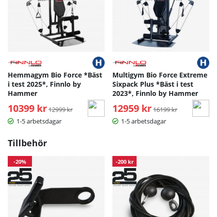
Hemmagym Bio Force *Bäst
Multigym Bio Force Extreme
i test 2025*, Finnlo by
Sixpack Plus *Bäst i test
Hammer
2023*, Finnlo by Hammer
10399 kr
Ordinarie pris:
12959 kr
Ordinarie pris:
12999 kr
16199 kr
1-5 arbetsdagar
1-5 arbetsdagar
Tillbehör
-20%
-200 kr