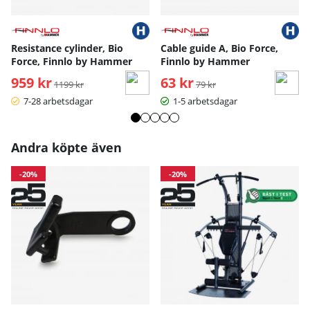
Resistance cylinder, Bio
Cable guide A, Bio Force,
Force, Finnlo by Hammer
Finnlo by Hammer
959 kr
Ordinarie pris:
63 kr
Ordinarie pris:
1199 kr
79 kr
7-28 arbetsdagar
1-5 arbetsdagar
Andra köpte även
-20%
-20%