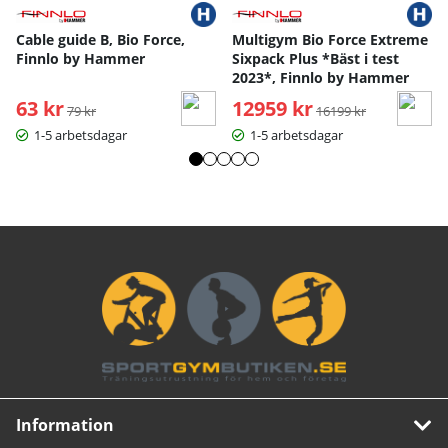
Cable guide B, Bio Force,
Multigym Bio Force Extreme
Finnlo by Hammer
Sixpack Plus *Bäst i test
2023*, Finnlo by Hammer
63 kr
Ordinarie pris:
12959 kr
Ordinarie pris:
79 kr
16199 kr
1-5 arbetsdagar
1-5 arbetsdagar
Information