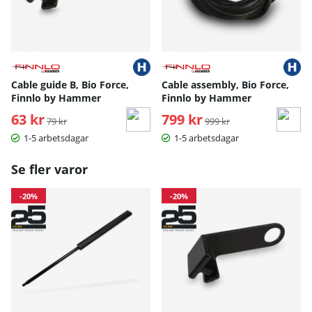
Cable guide B, Bio Force,
Cable assembly, Bio Force,
Finnlo by Hammer
Finnlo by Hammer
63 kr
Ordinarie pris:
799 kr
Ordinarie pris:
79 kr
999 kr
1-5 arbetsdagar
1-5 arbetsdagar
Se fler varor
-20%
-20%