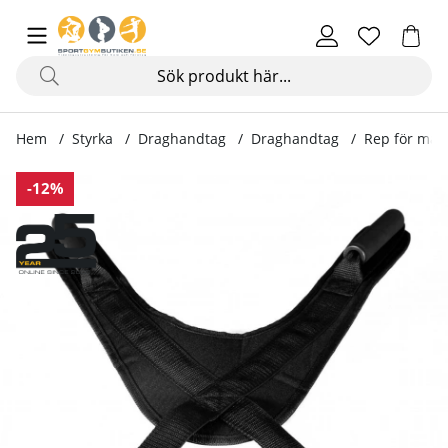
Hem
Styrka
Draghandtag
Draghandtag
Rep för mag
Produktbilder Rep för magträning AB-Strap
-12%