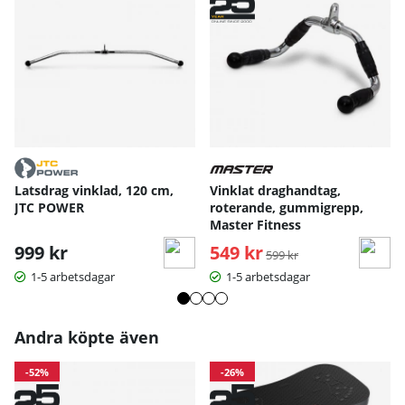
Latsdrag vinklad, 120 cm,
Vinklat draghandtag,
JTC POWER
roterande, gummigrepp,
Master Fitness
999 kr
549 kr
Ordinarie pris:
599 kr
1-5 arbetsdagar
1-5 arbetsdagar
Andra köpte även
-52%
-26%