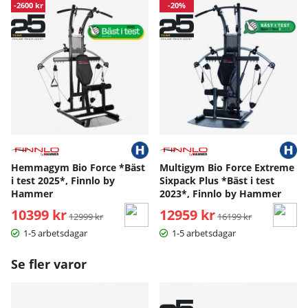
-2600 kr
-20%
Hemmagym Bio Force *Bäst
Multigym Bio Force Extreme
i test 2025*, Finnlo by
Sixpack Plus *Bäst i test
Hammer
2023*, Finnlo by Hammer
10399 kr
Ordinarie pris:
12959 kr
Ordinarie pris:
12999 kr
16199 kr
1-5 arbetsdagar
1-5 arbetsdagar
Se fler varor