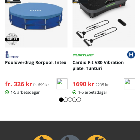
Poolöverdrag Rörpool, Intex
Cardio Fit V30 Vibration
plate, Tunturi
fr. 326 kr
Ordinarie pris:
1690 kr
Ordinarie pris:
fr. 699 kr
2295 kr
1-5 arbetsdagar
1-5 arbetsdagar