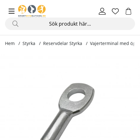
Hem
Styrka
Reservdelar Styrka
Vajerterminal med ögla
Produktbilder Vajerterminal med ögla