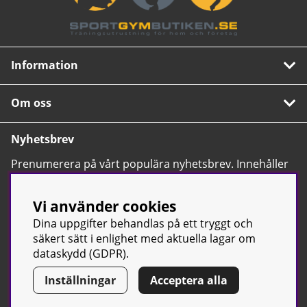
Information
Om oss
Nyhetsbrev
Prenumerera på vårt populära nyhetsbrev. Innehåller
tips, nyheter och våra allra bästa erbjudanden.
OK
Vi använder cookies
Dina uppgifter behandlas på ett tryggt och
säkert sätt i enlighet med aktuella lagar om
dataskydd (GDPR).
Inställningar
Acceptera alla
© Sport & Gym Butiken JTC AB |
Kontakta oss
| All rights reserved
| Org.nr: 556668-7058 | Tel: 0500-42 87 00