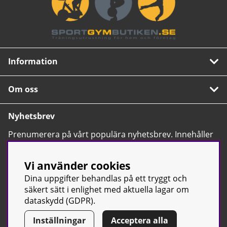
Information
Om oss
Nyhetsbrev
Prenumerera på vårt populära nyhetsbrev. Innehåller
tips, nyheter och våra allra bästa erbjudanden.
OK
Vi använder cookies
Dina uppgifter behandlas på ett tryggt och
säkert sätt i enlighet med aktuella lagar om
dataskydd (GDPR).
Inställningar
Acceptera alla
© Sport & Gym Butiken JTC AB |
Kontakta oss
| All rights reserved