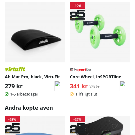
-10%
Ab Mat Pro, black, VirtuFit
Core Wheel, inSPORTline
279 kr
341 kr
Ordinarie pris:
379 kr
1-5 arbetsdagar
Tillfälligt slut
Andra köpte även
-52%
-26%