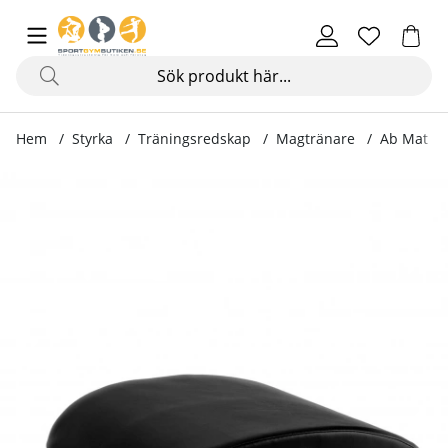
Hem
Styrka
Träningsredskap
Magtränare
Ab Mat Pr
Produktbilder Ab Mat Pro, black