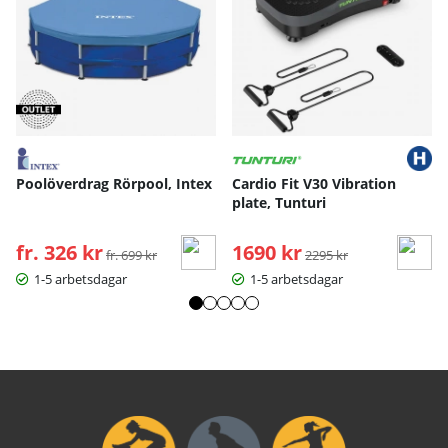
Poolöverdrag Rörpool, Intex
Cardio Fit V30 Vibration
plate, Tunturi
fr. 326 kr
Ordinarie pris:
1690 kr
Ordinarie pris:
fr. 699 kr
2295 kr
1-5 arbetsdagar
1-5 arbetsdagar