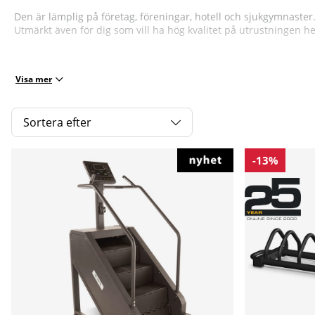
Den är lämplig på företag, föreningar, hotell och sjukgymnaster
Utmärkt även för dig som vill ha hög kvalitet på utrustningen 
Visa mer
Sortera efter
Produkter
-13%