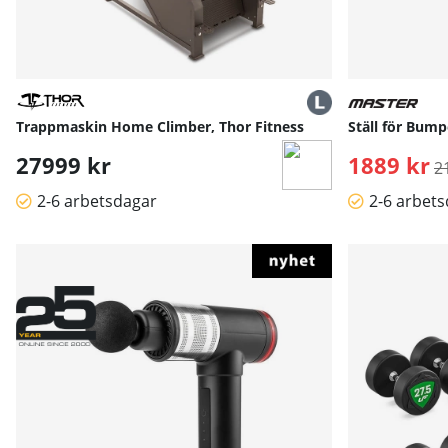
Trappmaskin Home Climber, Thor Fitness
Ställ för Bump
27999 kr
1889 kr
O
2
2-6 arbetsdagar
2-6 arbet