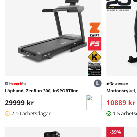
Löpband, ZenRun 300, inSPORTline
Motionscykel,
29999 kr
10889 kr
2-10 arbetsdagar
1-5 arbet
-39%