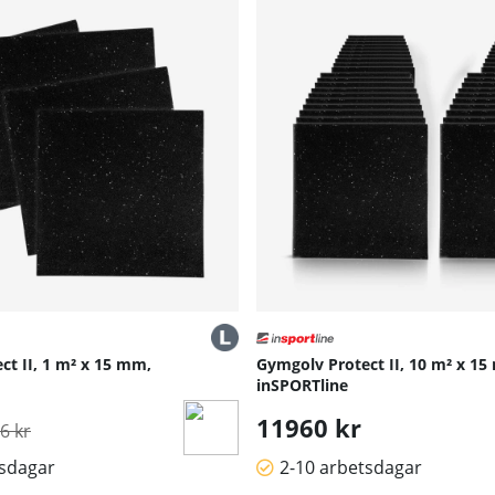
ct II, 1 m² x 15 mm,
Gymgolv Protect II, 10 m² x 1
inSPORTline
inarie pris:
11960 kr
6 kr
tsdagar
2-10 arbetsdagar