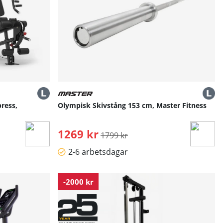
ress,
Olympisk Skivstång 153 cm, Master Fitness
1269 kr
Ordinarie pris:
1799 kr
2-6 arbetsdagar
-2000 kr