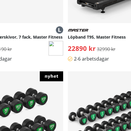
erskivor, 7 fack, Master Fitness
Löpband T95, Master Fitness
rdinarie pris:
22890 kr
Ordinarie pris:
190 kr
32990 kr
sdagar
2-6 arbetsdagar