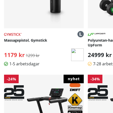
Massagepistol, Gymstick
Polyuretan-hant
UpForm
1179 kr
Ordinarie pris:
24999 kr
1299 kr
1-5 arbetsdagar
7-28 arbe
-24%
-34%