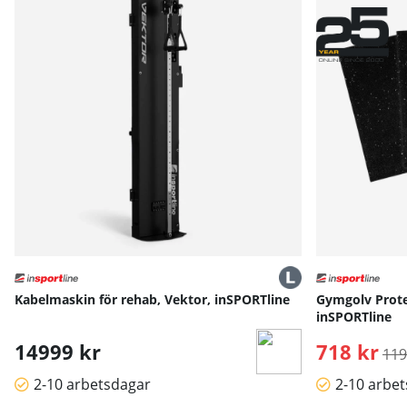
Kabelmaskin för rehab, Vektor, inSPORTline
Gymgolv Prote
inSPORTline
14999 kr
718 kr
Ord
119
2-10 arbetsdagar
2-10 arbe