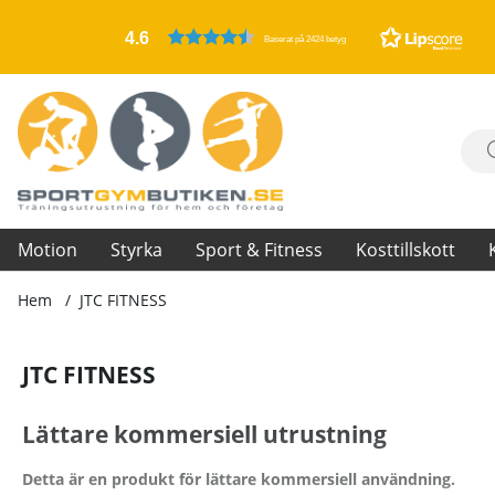
4.6
Baserat på 2424 betyg
Motion
Styrka
Sport & Fitness
Kosttillskott
Hem
JTC FITNESS
JTC FITNESS
Lättare kommersiell utrustning
Detta är en produkt för lättare kommersiell användning.