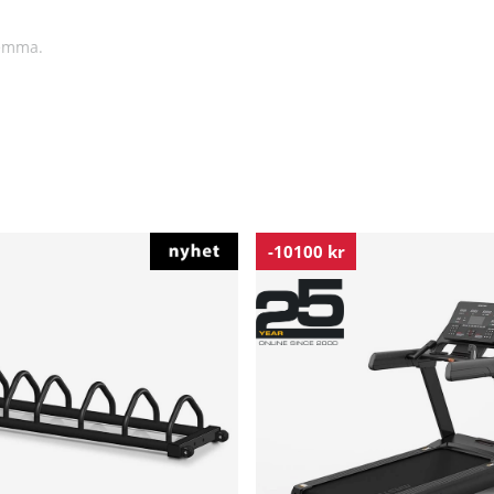
.
hemma.
-10100 kr