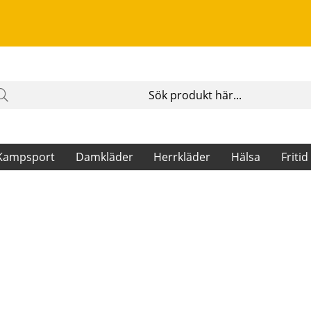
Kampsport
Damkläder
Herrkläder
Hälsa
Fritid