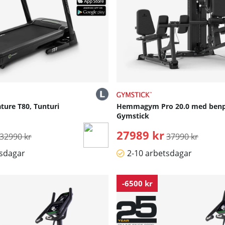
ture T80, Tunturi
Hemmagym Pro 20.0 med benp
Gymstick
Ordinarie pris:
27989 kr
Ordinarie pris:
32990 kr
37990 kr
tsdagar
2-10 arbetsdagar
-6500 kr