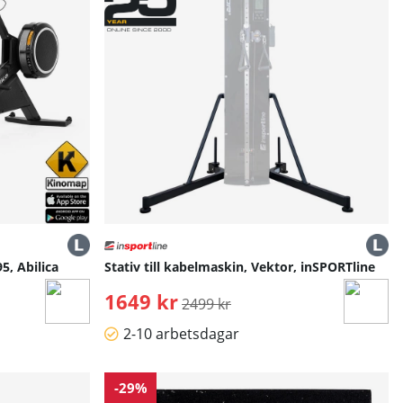
, Abilica
Stativ till kabelmaskin, Vektor, inSPORTline
1649 kr
Ordinarie pris:
2499 kr
2-10 arbetsdagar
-29%