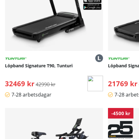
Löpband Signature T90, Tunturi
Löpband Signa
32469 kr
Ordinarie pris:
21769 kr
42990 kr
7-28 arbetsdagar
7-28 arbe
-4500 kr