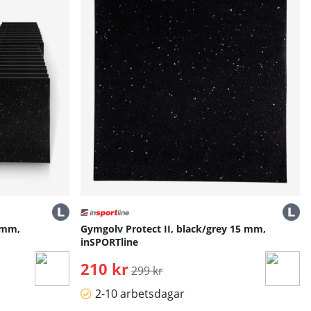
5 mm,
Gymgolv Protect II, black/grey 15 mm,
inSPORTline
210 kr
Ordinarie pris:
299 kr
2-10 arbetsdagar