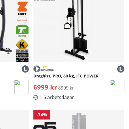
Draghiss, PRO, 80 kg, JTC POWER
6999 kr
Ordinarie pris:
8999 kr
1-5 arbetsdagar
-34%