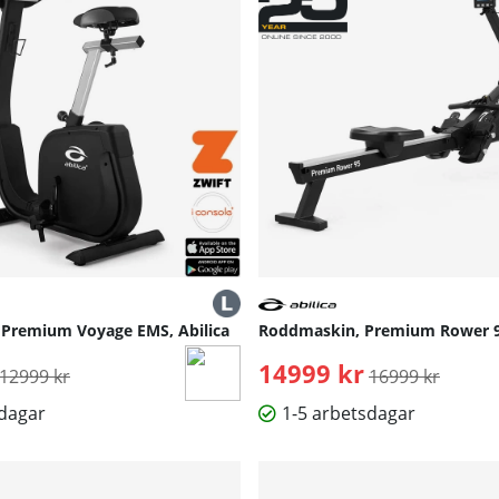
 Premium Voyage EMS, Abilica
Roddmaskin, Premium Rower 95
Ordinarie pris:
14999 kr
Ordinarie pris:
12999 kr
16999 kr
sdagar
1-5 arbetsdagar