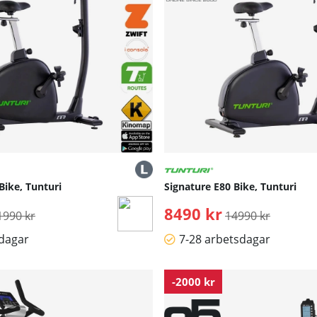
Bike, Tunturi
Signature E80 Bike, Tunturi
rdinarie pris:
8490 kr
Ordinarie pris:
1990 kr
14990 kr
sdagar
7-28 arbetsdagar
-2000 kr