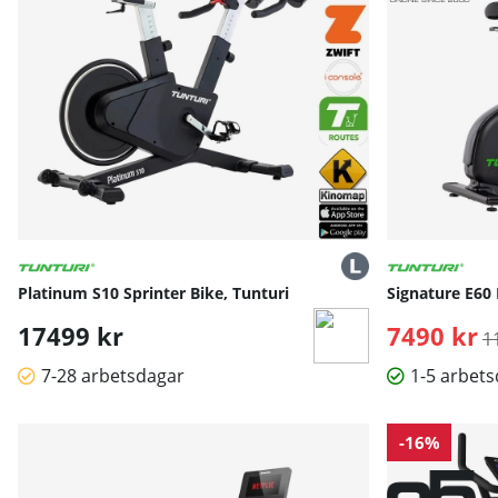
Platinum S10 Sprinter Bike, Tunturi
Signature E60 
17499 kr
7490 kr
O
1
7-28 arbetsdagar
1-5 arbet
-16%