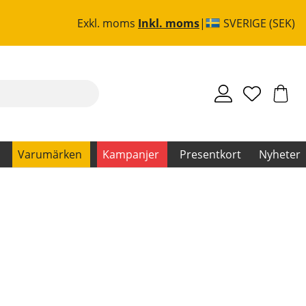
Exkl. moms
Inkl. moms
SVERIGE (SEK)
Varumärken
Kampanjer
Presentkort
Nyheter