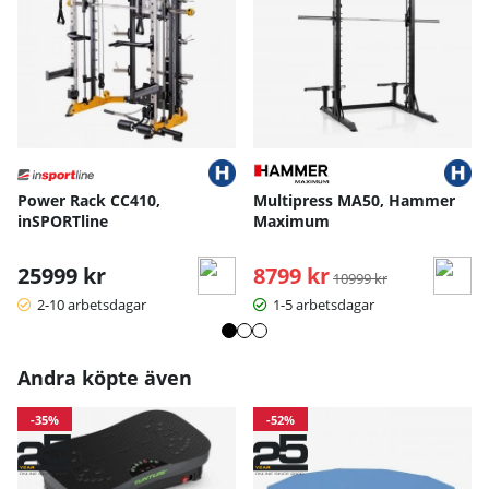
komfort och skydd av handtag/delar.
Power Rack CC410,
Multipress MA50, Hammer
inSPORTline
Maximum
25999 kr
8799 kr
Ordinarie pris:
10999 kr
2-10 arbetsdagar
1-5 arbetsdagar
Andra köpte även
-35%
-52%