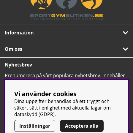
Information
Om oss
Nyhetsbrev
Prenumerera på vårt populära nyhetsbrev. Innehåller
tips, nyheter och våra allra bästa erbjudanden.
OK
Vi använder cookies
Dina uppgifter behandlas på ett tryggt och
säkert sätt i enlighet med aktuella lagar om
dataskydd (GDPR).
Inställningar
Acceptera alla
© Sport & Gym Butiken JTC AB |
Kontakta oss
| All rights reserved
| Org.nr: 556668-7058 | Tel: 0500-42 87 00