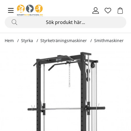
Hem
Styrka
Styrketräningsmaskiner
Smithmaskiner
Produktbilder Smith Half Rack with Pulley Station