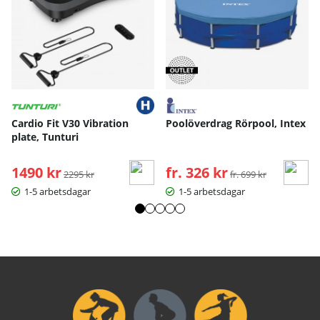
Cardio Fit V30 Vibration
Poolöverdrag Rörpool, Intex
plate, Tunturi
1490 kr
Ordinarie pris:
fr. 326 kr
Ordinarie pris:
2295 kr
fr. 699 kr
1-5 arbetsdagar
1-5 arbetsdagar