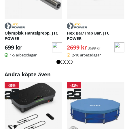
Olympisk Hantelgrepp, JTC
Hex Bar/Trap Bar, JTC
POWER
POWER
699 kr
2699 kr
Ordinarie pris:
3699 kr
1-5 arbetsdagar
2-10 arbetsdagar
Andra köpte även
-35%
-52%