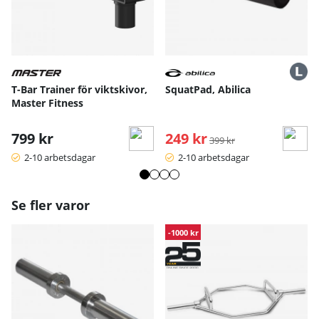
T-Bar Trainer för viktskivor,
SquatPad, Abilica
Master Fitness
799 kr
249 kr
Ordinarie pris:
399 kr
2-10 arbetsdagar
2-10 arbetsdagar
Se fler varor
-1000 kr