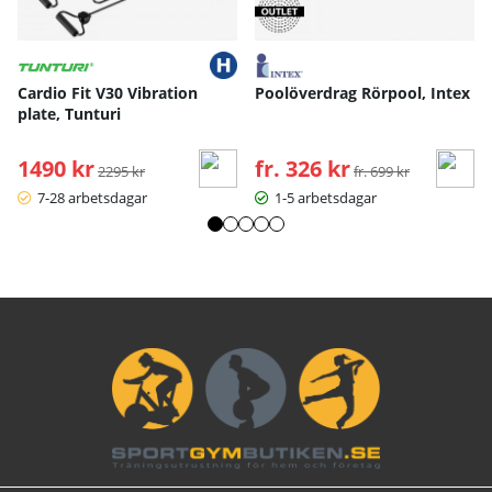
Cardio Fit V30 Vibration
Poolöverdrag Rörpool, Intex
plate, Tunturi
1490 kr
Ordinarie pris:
fr. 326 kr
Ordinarie pris:
2295 kr
fr. 699 kr
7-28 arbetsdagar
1-5 arbetsdagar