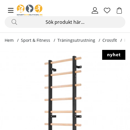
Hem
Sport & Fitness
Träningsutrustning
Crossfit
Pr
Produktbilder Premium WallBar