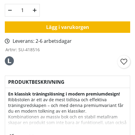
Lägg i varukorgen
Leverans:
2-6 arbetsdagar
Artnr:
SU-418516
PRODUKTBESKRIVNING
En klassisk träningslösning i modern premiumdesign!
Ribbstolen är ett av de mest tidlösa och effektiva
träningsredskapen – och med denna premiumvariant får
du en modern tolkning av en klassiker.
Kombinationen av massiv bok och en stabil metallram
skapar en produkt som inte bara är funktionell, utan också
visuellt tilltalande och anpassad för moderna
träningsmiljöer.