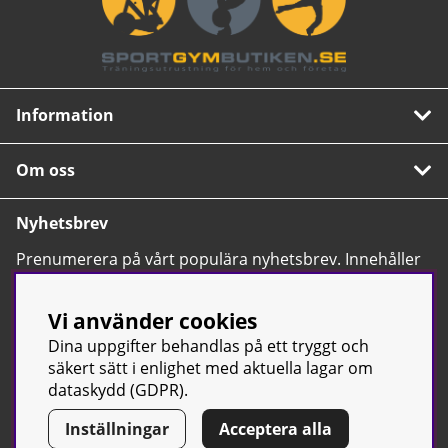
Max användarvikt: 150 kg
Information
Om oss
Nyhetsbrev
Prenumerera på vårt populära nyhetsbrev. Innehåller
tips, nyheter och våra allra bästa erbjudanden.
OK
Vi använder cookies
Dina uppgifter behandlas på ett tryggt och
säkert sätt i enlighet med aktuella lagar om
dataskydd (GDPR).
Inställningar
Acceptera alla
© Sport & Gym Butiken JTC AB |
Kontakta oss
| All rights reserved