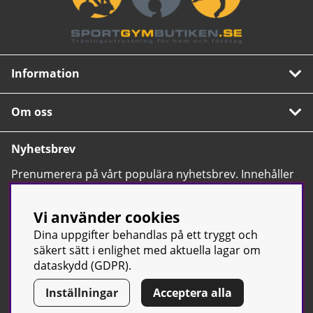
Information
Om oss
Nyhetsbrev
Prenumerera på vårt populära nyhetsbrev. Innehåller
tips, nyheter och våra allra bästa erbjudanden.
OK
Vi använder cookies
Dina uppgifter behandlas på ett tryggt och
säkert sätt i enlighet med aktuella lagar om
dataskydd (GDPR).
Inställningar
Acceptera alla
© Sport & Gym Butiken JTC AB |
Kontakta oss
| All rights reserved
| Org.nr: 556668-7058 | Tel: 0500-42 87 00