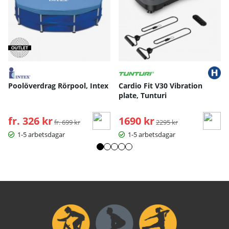
Poolöverdrag Rörpool, Intex
Cardio Fit V30 Vibration
plate, Tunturi
fr. 326 kr
Ordinarie pris:
1690 kr
Ordinarie pris:
fr. 699 kr
2295 kr
1-5 arbetsdagar
1-5 arbetsdagar