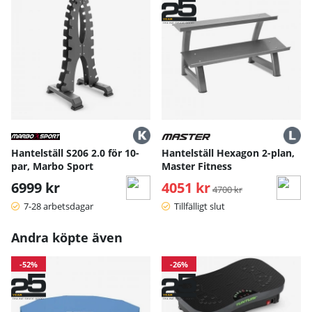
Kommersiella anläggningar – klarar hög belastning, byggt
för frekvent användning.
Bruksanvisning / manual »
Hantelställ S206 2.0 för 10-
Hantelställ Hexagon 2-plan,
par, Marbo Sport
Master Fitness
6999 kr
4051 kr
Ordinarie pris:
4700 kr
7-28 arbetsdagar
Tillfälligt slut
Andra köpte även
-52%
-26%