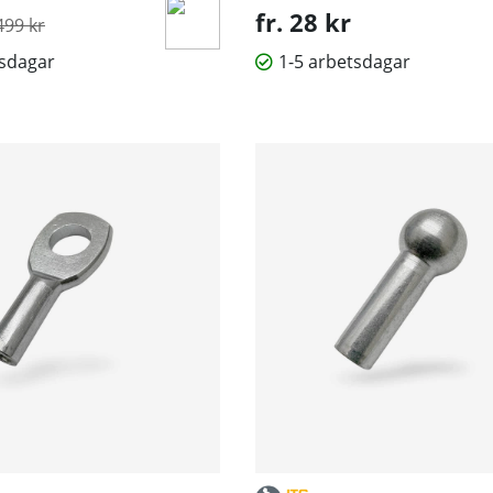
rdinarie pris:
fr. 28 kr
499 kr
tsdagar
1-5 arbetsdagar