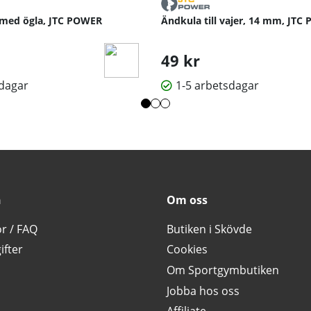
 med ögla, JTC POWER
Ändkula till vajer, 14 mm, JTC
49 kr
sdagar
1-5 arbetsdagar
n
Om oss
or / FAQ
Butiken i Skövde
ifter
Cookies
Om Sportgymbutiken
Jobba hos oss