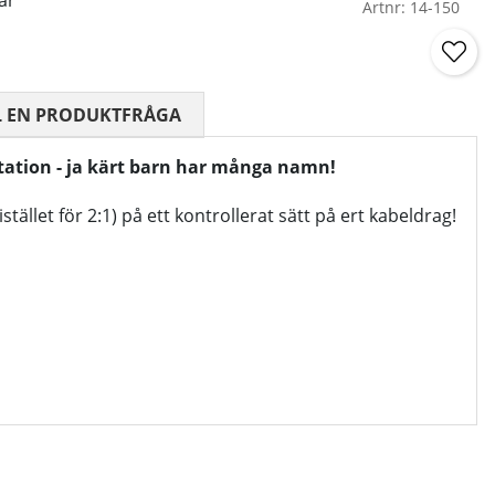
ar
Artnr:
14-150
 0 AV 5 ANTAL BETYG 0
L EN PRODUKTFRÅGA
station - ja kärt barn har många namn!
llet för 2:1) på ett kontrollerat sätt på ert kabeldrag!