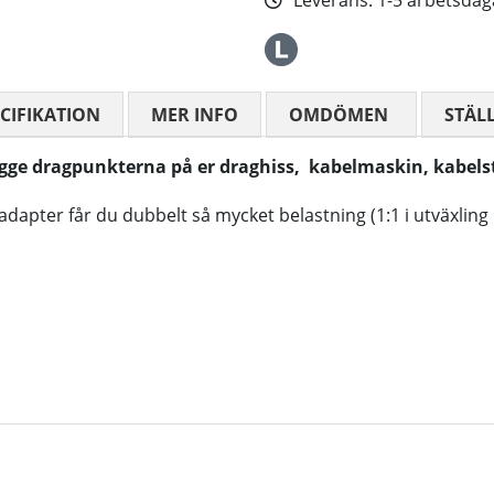
Leverans:
1-5 arbetsdag
CIFIKATION
MER INFO
OMDÖMEN
MEDELBETYG
STÄL
 bägge dragpunkterna på er draghiss, kabelmaskin, kabel
er får du dubbelt så mycket belastning (1:1 i utväxling istä