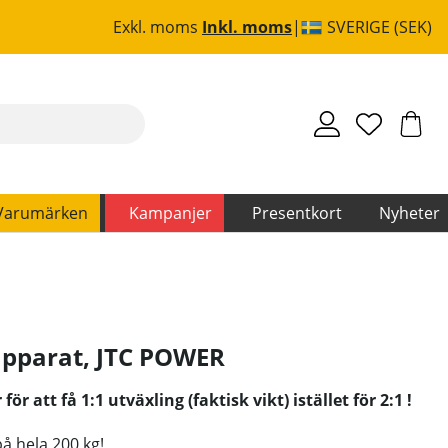
Exkl. moms
Inkl. moms
SVERIGE (SEK)
Varumärken
Kampanjer
Presentkort
Nyheter
apparat
,
JTC POWER
ör att få 1:1 utväxling (faktisk vikt) istället för 2:1 !
å hela 200 kg!