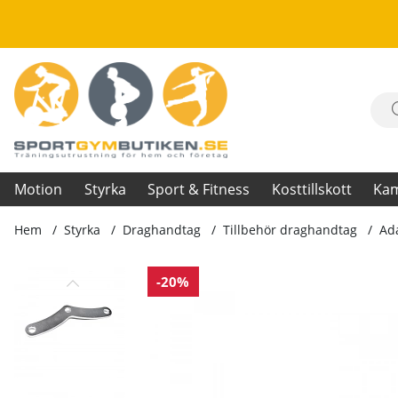
Motion
Styrka
Sport & Fitness
Kosttillskott
Ka
Hem
Styrka
Draghandtag
Tillbehör draghandtag
Ada
Produktbilder Adapter till dragapparat
-20%