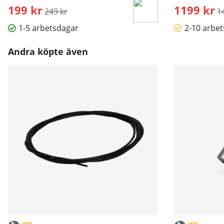
199 kr
Ordinarie pris:
1199 kr
O
249 kr
1
1-5 arbetsdagar
2-10 arbe
Andra köpte även