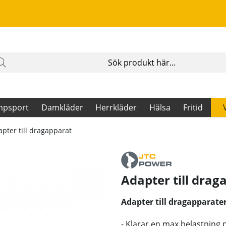
mpsport
Damkläder
Herrkläder
Hälsa
Fritid
pter till dragapparat
Adapter till drag
Adapter till dragapparater f
- Klarar en max belastning p