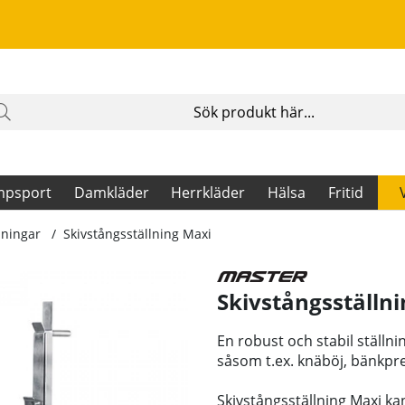
mpsport
Damkläder
Herrkläder
Hälsa
Fritid
lningar
Skivstångsställning Maxi
Skivstångsställn
En robust och stabil ställn
såsom t.ex. knäböj, bänkpre
Skivstångsställning Maxi kan