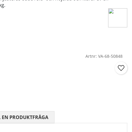
kg.
Artnr:
VA-68-50848
 0 AV 5 ANTAL BETYG 0
L EN PRODUKTFRÅGA