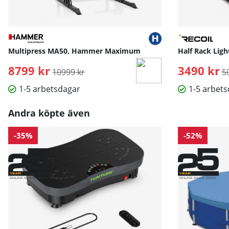
Multipress MA50, Hammer Maximum
Half Rack Light
8799 kr
Ordinarie pris:
3490 kr
O
10999 kr
5
1-5 arbetsdagar
1-5 arbet
Andra köpte även
-35%
-52%