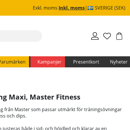
Exkl. moms
Inkl. moms
SVERIGE (SEK)
Varumärken
Kampanjer
Presentkort
Nyheter
ing Maxi
,
Master Fitness
ing från Master som passar utmärkt för träningsövningar
ss och dips.
 justeras både i sid- och höjdled och klarar av en