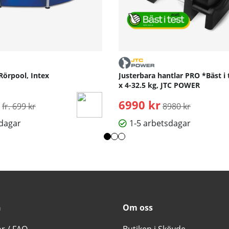
Rörpool, Intex
Justerbara hantlar PRO *Bäst i 
x 4-32.5 kg, JTC POWER
Ordinarie pris:
6990 kr
Ordinarie pris:
fr. 699 kr
8980 kr
sdagar
1-5 arbetsdagar
n
Om oss
or / FAQ
Butiken i Skövde