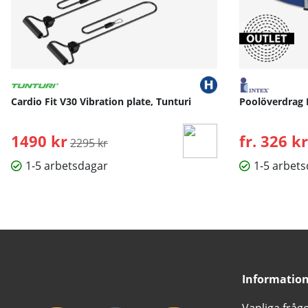
Cardio Fit V30 Vibration plate, Tunturi
Poolöverdrag 
1490 kr
Ordinarie pris:
fr. 326 kr
2295 kr
1-5 arbetsdagar
1-5 arbet
Informatio
Vanliga fråg