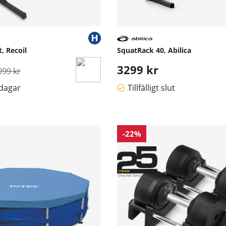
, Recoil
SquatRack 40, Abilica
rdinarie pris:
3299 kr
099 kr
sdagar
Tillfälligt slut
-22%