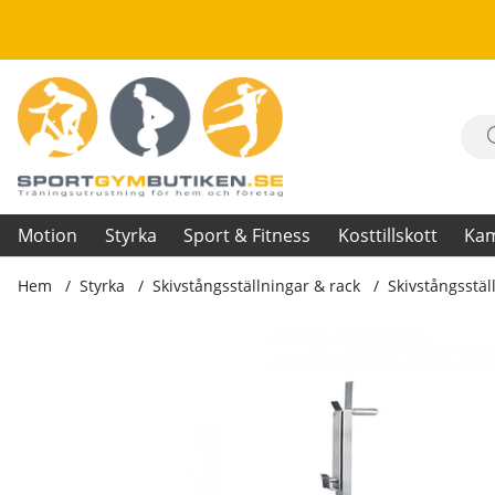
Motion
Styrka
Sport & Fitness
Kosttillskott
Ka
Hem
Styrka
Skivstångsställningar & rack
Skivstångsstäl
Produktbilder Skivstångsställning Maxi