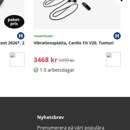
test 2026*, 2
Vibrationsplatta, Cardio Fit V20, Tunturi
3468 kr
Ordinarie pris:
5999 kr
1-5 arbetsdagar
Nyhetsbrev
Prenumerera på vårt populära