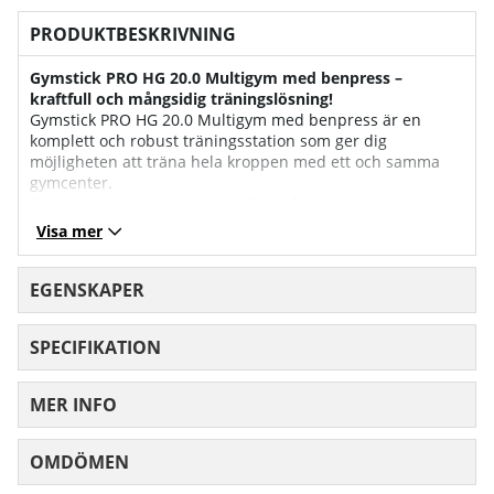
PRODUKTBESKRIVNING
Gymstick PRO HG 20.0 Multigym med benpress –
kraftfull och mångsidig träningslösning!
Gymstick PRO HG 20.0 Multigym med benpress är en
komplett och robust träningsstation som ger dig
möjligheten att träna hela kroppen med ett och samma
gymcenter.
Oavsett om du är nybörjare eller erfaren
träningsentusiast erbjuder denna maskin ett komplett och
Visa mer
effektivt träningsupplägg direkt hemma eller i mindre
träningslokaler.
Maskinen är designad för att ge trygga, smidiga och
EGENSKAPER
varierade träningspass med ett viktmagasin som är lätt att
justera och en mängd träningsstationer för både över- och
SPECIFIKATION
underkropp.
Mångsidighet för hela kroppen:
MER INFO
PRO HG 20.0 är utrustad med ett 90 kg justerbart
viktmagasin som erbjuder motstånd från cirka 4,5 kg upp
till 90 kg.
OMDÖMEN
MEDELBETYG 0 AV 5 ANTAL BETYG 0
Detta ger dig möjlighet att optimera träningen för styrka,