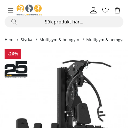
Hem
Styrka
Multigym & hemgym
Multigym & hemgym
Produktbilder Hemmagym Pro 20.0 med benpress
-26%