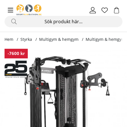
Hem
Styrka
Multigym & hemgym
Multigym & hemgym
Produktbilder Multigym Autark 9.0
-7600 kr