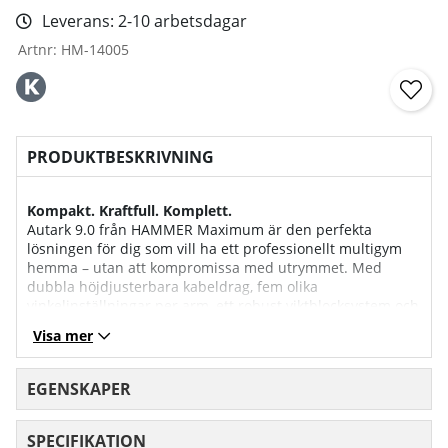
Leverans:
2-10 arbetsdagar
Artnr:
HM-14005
PRODUKTBESKRIVNING
Kompakt. Kraftfull. Komplett.
Autark 9.0 från HAMMER Maximum är den perfekta
lösningen för dig som vill ha ett professionellt multigym
hemma – utan att kompromissa med utrymmet. Med
dubbla höjdjusterbara kabeldrag, fem olika
vinkelinställningar per arm, ett robust viktblocksystem och
smart tillbehörspaket är det här en kraftstation i kompakt
Visa mer
format. Oavsett om du fokuserar på styrka, funktionell
träning eller muskeltoning – Autark 9.0 har allt du behöver
för att lyckas.
EGENSKAPER
Träna hela kroppen – med precision och variation
SPECIFIKATION