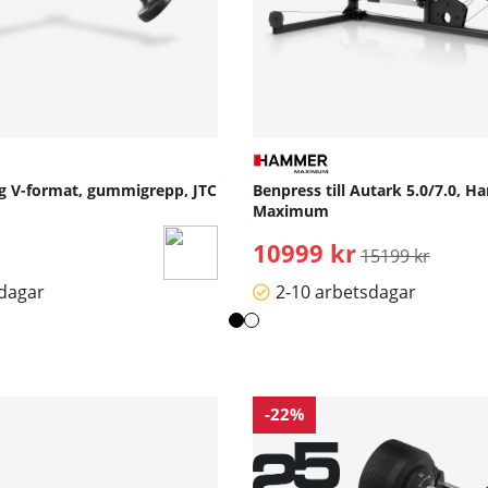
g V-format, gummigrepp, JTC
Benpress till Autark 5.0/7.0, 
Maximum
10999 kr
Ordinarie pris:
15199 kr
sdagar
2-10 arbetsdagar
-22%