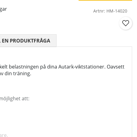
gar
Artnr:
HM-14020
 0 AV 5 ANTAL BETYG 0
L EN PRODUKTFRÅGA
 belastningen på dina Autark-viktstationer. Oavsett
v din träning.
möjlighet att:
are.