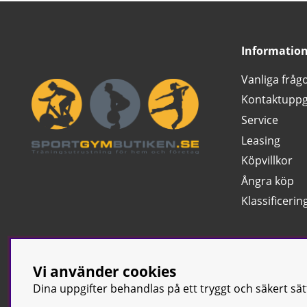
Informatio
Vanliga fråg
Kontaktuppg
Service
Leasing
Köpvillkor
Ångra köp
Klassificerin
Vi använder cookies
Dina uppgifter behandlas på ett tryggt och säkert sä
© Sport & Gym Bu