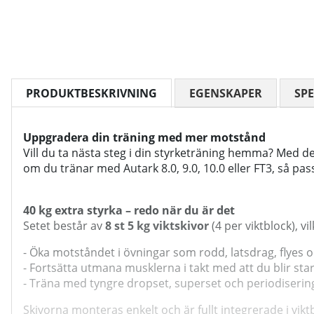
PRODUKTBESKRIVNING
EGENSKAPER
SPE
Uppgradera din träning med mer motstånd
Vill du ta nästa steg i din styrketräning hemma? Med de
om du tränar med Autark 8.0, 9.0, 10.0 eller FT3, så pa
40 kg extra styrka – redo när du är det
Setet består av
8 st 5 kg viktskivor
(4 per viktblock), v
- Öka motståndet i övningar som rodd, latsdrag, flyes o
- Fortsätta utmana musklerna i takt med att du blir sta
- Träna med tyngre dropset, superset och periodiserin
Skivorna monteras enkelt och är fullt integrerade i vik