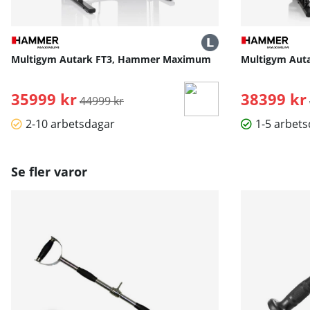
Multigym Autark FT3, Hammer Maximum
Multigym Aut
35999 kr
Ordinarie pris:
38399 kr
44999 kr
2-10 arbetsdagar
1-5 arbet
Se fler varor