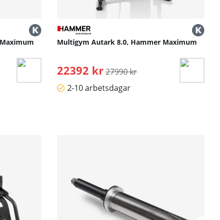
r Maximum
Multigym Autark 8.0, Hammer Maximum
22392 kr
Ordinarie pris:
27990 kr
2-10 arbetsdagar