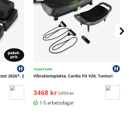
test 2026*, 2
Vibrationsplatta, Cardio Fit V20, Tunturi
3468 kr
Ordinarie pris:
5999 kr
1-5 arbetsdagar