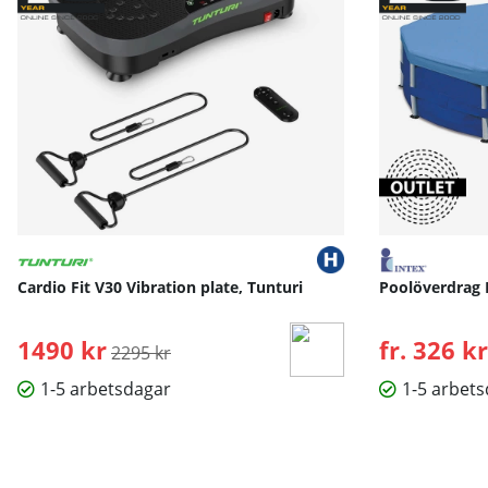
Cardio Fit V30 Vibration plate, Tunturi
Poolöverdrag 
1490 kr
Ordinarie pris:
fr. 326 kr
2295 kr
1-5 arbetsdagar
1-5 arbet