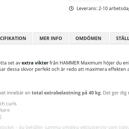
Leverans:
2-10 arbetsda
CIFIKATION
MER INFO
OMDÖMEN
MEDELBETYG
STÄL
tta set av
extra vikter
från HAMMER Maximum höjer du enkelt
ssar dessa skivor perfekt och är redo att maximera effekten a
ilket innebär en
total extrabelastning på 40 kg
. Det ger dig 
ch curls
rkare
g
tblocket – du behåller samma smidiga viktjustering som tidig