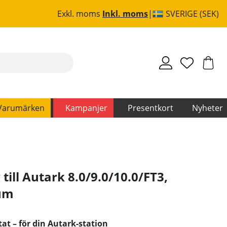
Exkl. moms
Inkl. moms
SVERIGE (SEK)
Varumärken
Kampanjer
Presentkort
Nyheter
 till Autark 8.0/9.0/10.0/FT3
,
um
at – för din Autark-station