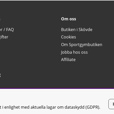
n
Om oss
or / FAQ
Butiken i Skövde
ifter
Cookies
Om Sportgymbutiken
Jobba hos oss
Affiliate
g
tt i enlighet med aktuella lagar om dataskydd (GDPR).
tiken JTC AB |
Kontakta oss
| All rights reserved | Org.nr: 556668-7058 | 