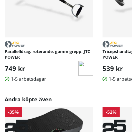
Parallelldrag, roterande, gummigrepp, JTC
Tricepshandta
POWER
POWER
749 kr
539 kr
1-5 arbetsdagar
1-5 arbet
Andra köpte även
-35%
-52%