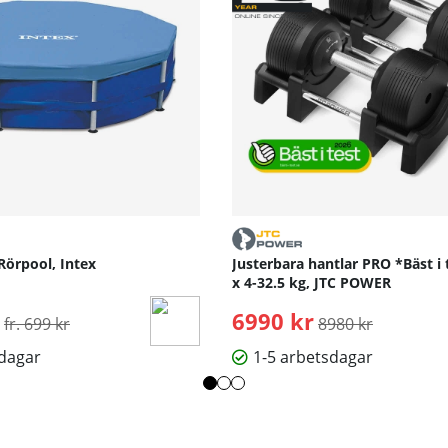
Rörpool, Intex
Justerbara hantlar PRO *Bäst i 
x 4-32.5 kg, JTC POWER
Ordinarie pris:
6990 kr
Ordinarie pris:
fr. 699 kr
8980 kr
sdagar
1-5 arbetsdagar