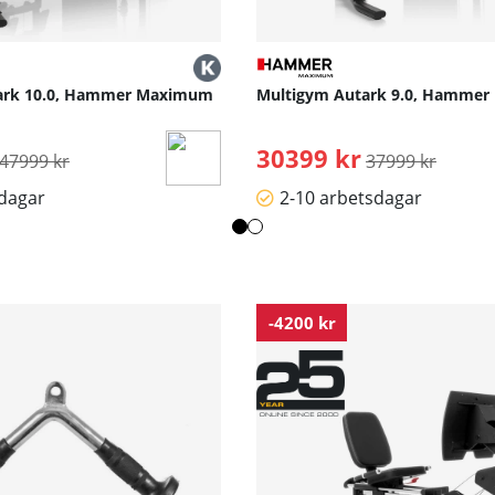
ark 10.0, Hammer Maximum
Multigym Autark 9.0, Hamme
Ordinarie pris:
30399 kr
Ordinarie pris:
47999 kr
37999 kr
sdagar
2-10 arbetsdagar
-4200 kr