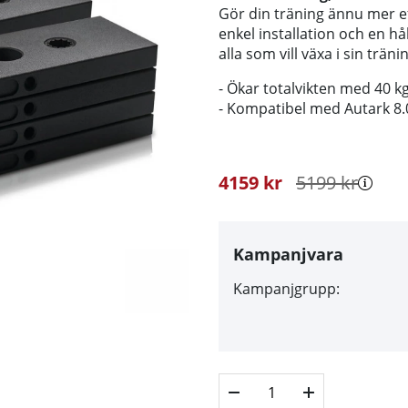
Gör din träning ännu mer e
enkel installation och en hål
alla som vill växa i sin träni
- Ökar totalvikten med 40 kg
- Kompatibel med Autark 8.0 
4159
kr
5199
kr
Kampanjvara
Kampanjgrupp: